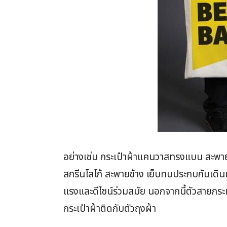
อย่างเช่น กระเป๋าผ้าแคนวาสทรงแบน สะพายข
สกรีนโลโก้ สะพายข้าง เย็บทบประกบกันเดิน
แรงและดีไซน์ร่วมสมัย นอกจากนี้ตัวสายกระเ
กระเป๋าผ้าติดกับตัวถุงผ้า