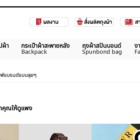
ปผ้า
กระเป๋าผ้าสะพายหลัง
ถุงผ้าสปันบอนด์
งา
Backpack
Spunbond bag
Fa
พิมพ์แบรนด์แบบลุยๆ
ผ้าคุณให้ดูแพง