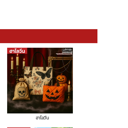
ฮาโลวีน