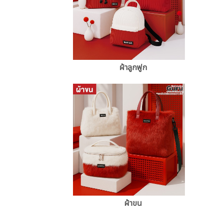
ผ้าลูกฟูก
ผ้าขน