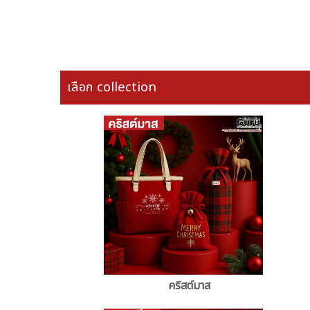
เลือก collection
คริสต์มาส