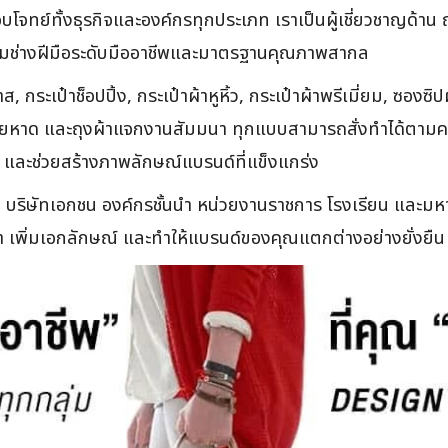
ตอบโจทย์ทั้งธุรกิจและองค์กรทุกประเภท เราเป็นผู้เชี่ยวชาญด้า
ทีมช่างฝีมือระดับมืออาชีพและมาตรฐานคุณภาพสากล
เป๋าช็อปปิ้ง, กระเป๋าผ้าหูหิ้ว, กระเป๋าผ้าพรีเมี่ยม, ซองซิปผ
าผ้าชายหาด และถุงผ้าแจกงานสัมมนา ทุกแบบสามารถสั่งทำได้ตาม
จริง และช่วยสร้างภาพลักษณ์แบรนด์ที่แข็งแกร่ง
้ง บริษัทเอกชน องค์กรชั้นนำ หน่วยงานราชการ โรงเรียน และม
ค่า เพิ่มเอกลักษณ์ และทำให้แบรนด์ของคุณแตกต่างอย่างยั่งยืน