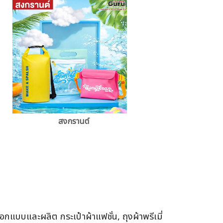
สงกรานต์
แบบและผลิต กระเป๋าผ้าแฟชั่น, ถุงผ้าพรีเมี่