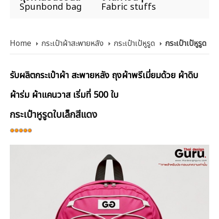
Spunbond bag
Fabric stuffs
Home
กระเป๋าผ้าสะพายหลัง
กระเป๋าเป้หูรูด
กระเป๋าเป้หูรูด
รับผลิตกระเป๋าผ้า สะพายหลัง ถุงผ้าพรีเมี่ยมด้วย ผ้าดิบ
ผ้าร่ม ผ้าแคนวาส เริ่มที่ 500 ใบ
กระเป๋าหูรูดใบเล็กสีแดง
ให้
เรต
สมาชิก:
5
/
5