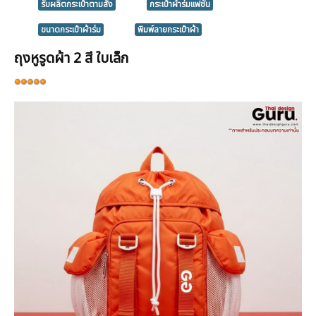
รับผลิตกระเป๋าตามสั่ง
กระเป๋าผ้าร่มแฟชั่น
ขนาดกระเป๋าผ้าร่ม
พิมพ์ลายกระเป๋าผ้า
ถุงหูรูดผ้า 2 สี ใบเล็ก
ให้
เรต
สมาชิก:
5
/
5