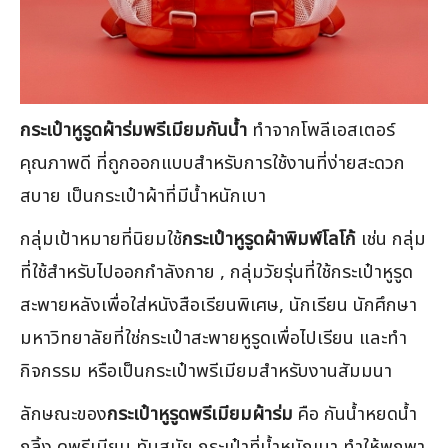
กระเป๋าหูรูดผ้าร่มพรีเมียมกันน้ำ
ทำจากโพลีเอสเตอร์
คุณภาพดี ที่ถูกออกแบบสำหรับการใช้งานที่ง่ายสะดวก
สบาย เป็นกระเป๋าผ้าที่มีน้ำหนักเบา
กลุ่มเป้าหมายที่นิยมใช้
กระเป๋าหูรูดผ้าพิมพ์โลโก้
เช่น กลุ่ม
ที่ใช้สำหรับไปออกกำลังกาย , กลุ่มวัยรุ่นที่ใช้กระเป๋าหูรูด
สะพายหลังเพื่อใส่หนังสือเรียนพิเศษ, นักเรียน นักศึกษา
มหาวิทยาลัยที่ใช่กระเป๋าสะพายหูรูดเพื่อไปเรียน และทำ
กิจกรรม หรือเป็นกระเป๋าพรีเมียมสำหรับงานสัมมนา
ลักษณะของ
กระเป๋าหูรูดพรีเมียมผ้าร่ม
คือ กันน้ำหยดน้ำ
กลิ้ง ดูพรีเมียม ทันสมัย กระเป๋าที่น้ำหนักเบา ทำให้พกพา