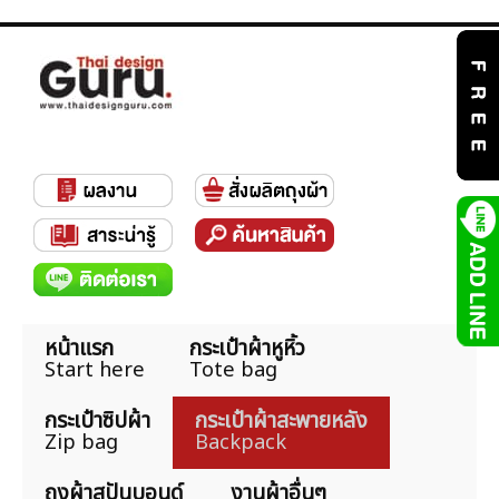
หน้าแรก
กระเป๋าผ้าหูหิ้ว
Start here
Tote bag
กระเป๋าซิปผ้า
กระเป๋าผ้าสะพายหลัง
Zip bag
Backpack
ถุงผ้าสปันบอนด์
งานผ้าอื่นๆ