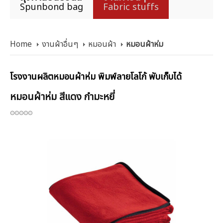
Spunbond bag
Fabric stuffs
Home
งานผ้าอื่นๆ
หมอนผ้า
หมอนผ้าห่ม
โรงงานผลิตหมอนผ้าห่ม พิมพ์ลายโลโก้ พับเก็บได้
หมอนผ้าห่ม สีแดง กำมะหยี่