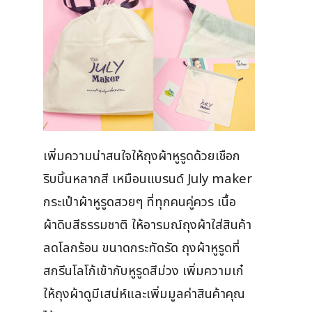
เพิ่มความน่าสนใจให้ถุงผ้าหูรูดด้วยเชือก
ริบบิ้นหลากสี เหมือนแบรนด์ July maker
กระเป๋าผ้าหูรูดสวยๆ ที่ทุกคนคู่ควร เนื้อ
ผ้าดิบสีธรรมชาติ ให้อารมณ์ถุงผ้าใส่สินค้า
ลดโลกร้อน ขนาดกระทัดรัด ถุงผ้าหูรูดที่
สกรีนโลโก้เข้ากับหูรูดสีม่วง เพิ่มความเก๋
ให้ถุงผ้าดูมีเสน่ห์และเพิ่มมูลค่าสินค้าคุณ