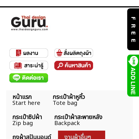
หน้าแรก
กระเป๋าผ้าหูหิ้ว
Start here
Tote bag
กระเป๋าซิปผ้า
กระเป๋าผ้าสะพายหลัง
Zip bag
Backpack
ถุงผ้าสปันบอนด์
งานผ้าอื่นๆ