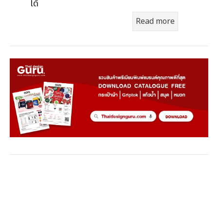
ได้
Read more