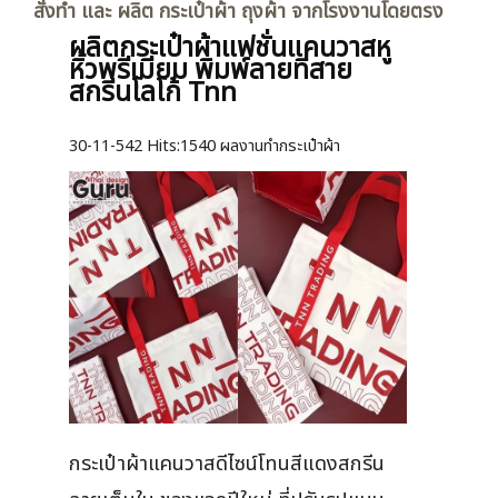
สั่งทำ และ ผลิต กระเป๋าผ้า ถุงผ้า จากโรงงานโดยตรง
ผลิตกระเป๋าผ้าแฟชั่นแคนวาสหู
หิ้วพรีเมียม พิมพ์ลายที่สาย
สกรีนโลโก้ Tnn
30-11-542
Hits:
1540 ผลงานทำกระเป๋าผ้า
กระเป๋าผ้าแคนวาสดีไซน์โทนสีแดงสกรีน