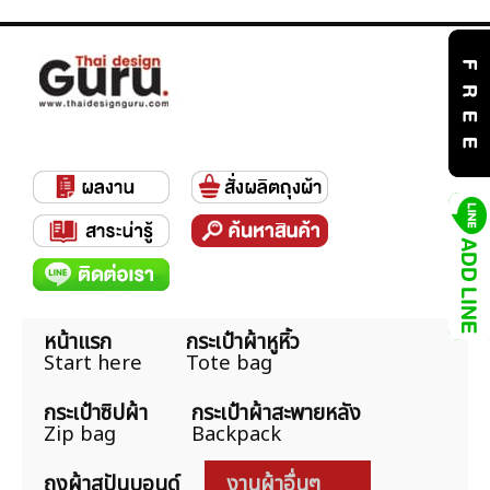
หน้าแรก
กระเป๋าผ้าหูหิ้ว
Start here
Tote bag
กระเป๋าซิปผ้า
กระเป๋าผ้าสะพายหลัง
Zip bag
Backpack
ถุงผ้าสปันบอนด์
งานผ้าอื่นๆ