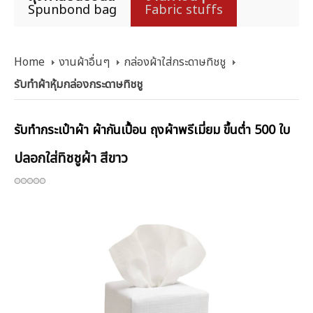
Spunbond bag
Fabric stuffs
Home
งานผ้าอื่นๆ
กล่องผ้าใส่กระดาษทิชชู
รับทำผ้าหุ้มกล่องกระดาษทิชชู
รับทำกระเป๋าผ้า ผ้ากันเปื้อน ถุงผ้าพรีเมี่ยม ขึ้นต่ำ 500 ใบ
ปลอกใส่ทิชชูผ้า สีขาว