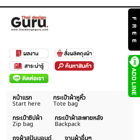
หน้าแรก
กระเป๋าผ้าหูหิ้ว
Start here
Tote bag
กระเป๋าซิปผ้า
กระเป๋าผ้าสะพายหลัง
Zip bag
Backpack
ถุงผ้าสปันบอนด์
งานผ้าอื่นๆ