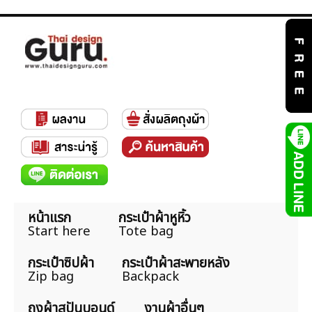
หน้าแรก
กระเป๋าผ้าหูหิ้ว
Start here
Tote bag
กระเป๋าซิปผ้า
กระเป๋าผ้าสะพายหลัง
Zip bag
Backpack
ถุงผ้าสปันบอนด์
งานผ้าอื่นๆ