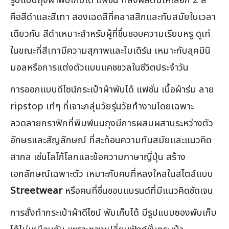
รูปแบบถุงผ้าพับเก็บได้ แฟชั่น ที่สั่งผลิตมีให้เลือก 2 สี
คือสีดำและสีเทา สองเฉดสีที่คลาสสิกและทันสมัยในเวลา
เดียวกัน สีดำเหมาะสำหรับผู้ที่ชื่นชอบความเรียบหรู ดูเท่
ในขณะที่สีเทามีความสุภาพและโมเดิร์น เหมาะกับลุคมินิ
มอลหรือการแต่งตัวแบบแคชชวลในชีวิตประจำวัน
การออกแบบดีไซน์กระเป๋าผ้าพับได้ แฟชั่น เนื้อผ้าร่ม ลาย
ripstop เท่ๆ ที่เจาะกลุ่มวัยรุ่นวัยทำงานโดยเฉพาะ
ลวดลายกราฟิกที่พิมพ์บนถุงมีการผสมผสานระหว่างตัว
อักษรและสัญลักษณ์ ที่สะท้อนความทันสมัยและแนวคิด
สากล เช่นโลโก้โลกและข้อความภาษาญี่ปุ่น สร้าง
เอกลักษณ์เฉพาะตัว เหมาะกับคนที่หลงใหลในสไตล์แบบ
Streetwear
หรือคนที่ชื่นชอบแบรนด์ที่มีแนวคิดชัดเจน
การสั่งทำกระเป๋าผ้าดีไซน์ พับเก็บได้ มีรูปแบบซองพับเก็บ