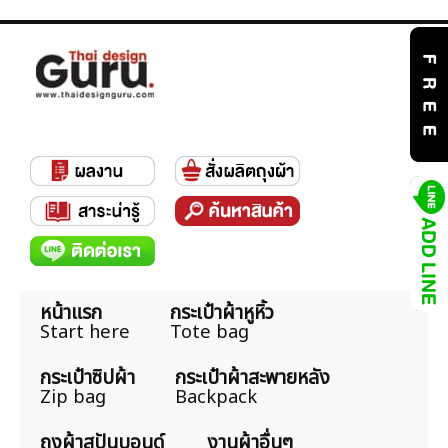
หน้าแรก
กระเป๋าผ้าหูหิ้ว
Start here
Tote bag
กระเป๋าซิปผ้า
กระเป๋าผ้าสะพายหลัง
Zip bag
Backpack
ถุงผ้าสปันบอนด์
งานผ้าอื่นๆ