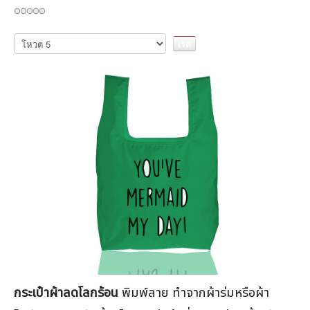
กรุณา
ให้
คะแนน
กระเป๋าผ้าลดโลกร้อน
พิมพ์ลาย ทำจากผ้าร่มหรือผ้า