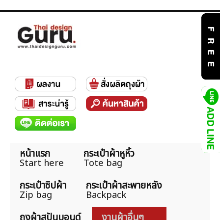
หน้าแรก
กระเป๋าผ้าหูหิ้ว
Start here
Tote bag
กระเป๋าซิปผ้า
กระเป๋าผ้าสะพายหลัง
Zip bag
Backpack
ถุงผ้าสปันบอนด์
งานผ้าอื่นๆ