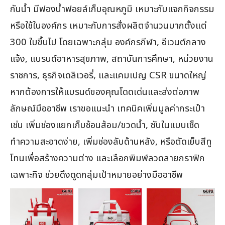
กันน้ำ มีฟองน้ำฟอยล์เก็บอุณหภูมิ เหมาะกับแจกกิจกรรม
หรือใช้ในองค์กร เหมาะกับการสั่งผลิตจำนวนมากตั้งแต่
300 ใบขึ้นไป โดยเฉพาะกลุ่ม องค์กรกีฬา, อีเวนต์กลาง
แจ้ง, แบรนด์อาหารสุขภาพ, สถาบันการศึกษา, หน่วยงาน
ราชการ, ธุรกิจเดลิเวอรี่, และแคมเปญ CSR ขนาดใหญ่
หากต้องการให้แบรนด์ของคุณโดดเด่นและส่งต่อภาพ
ลักษณ์มืออาชีพ เราขอแนะนำ เทคนิคเพิ่มมูลค่ากระเป๋า
เช่น เพิ่มช่องแยกเก็บช้อนส้อม/ขวดน้ำ, ซับในแบบเช็ด
ทำความสะอาดง่าย, เพิ่มช่องลับด้านหลัง, หรือตัดเย็บสีทู
โทนเพื่อสร้างความต่าง และเลือกพิมพ์ลวดลายกราฟิก
เฉพาะกิจ ช่วยดึงดูดกลุ่มเป้าหมายอย่างมืออาชีพ