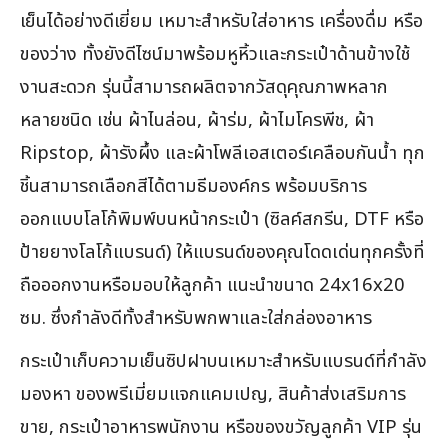
เย็นได้อย่างดีเยี่ยม เหมาะสำหรับใส่อาหาร เครื่องดื่ม หรือ
ของว่าง ทั้งยังดีไซน์มาพร้อมหูหิ้วและกระเป๋าด้านข้างใช้
งานสะดวก รุ่นนี้สามารถผลิตจากวัสดุคุณภาพหลาก
หลายชนิด เช่น ผ้าไนล่อน, ผ้าร่ม, ผ้าไมโครพีช, ผ้า
Ripstop, ผ้ารังผึ้ง และผ้าโพลีเอสเตอร์เคลือบกันน้ำ ทุก
ชิ้นสามารถเลือกสีได้ตามธีมองค์กร พร้อมบริการ
ออกแบบโลโก้พิมพ์บนหน้ากระเป๋า (ซิลค์สกรีน, DTF หรือ
ป้ายยางโลโก้แบรนด์) ให้แบรนด์ของคุณโดดเด่นทุกครั้งที่
ถือออกงานหรือมอบให้ลูกค้า แนะนำขนาด 24x16x20
ซม. ซึ่งกำลังดีทั้งสำหรับพกพาและใส่กล่องอาหาร
กระเป๋าเก็บความเย็นซิปฝาบนเหมาะสำหรับแบรนด์ที่กำลัง
มองหา ของพรีเมี่ยมแจกแคมเปญ, สินค้าส่งเสริมการ
ขาย, กระเป๋าอาหารพนักงาน หรือของขวัญลูกค้า VIP รุ่น