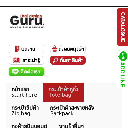
หน้าแรก
กระเป๋าผ้าหูหิ้ว
Start here
Tote bag
กระเป๋าซิปผ้า
กระเป๋าผ้าสะพายหลัง
Zip bag
Backpack
ถุงผ้าสปันบอนด์
งานผ้าอื่นๆ