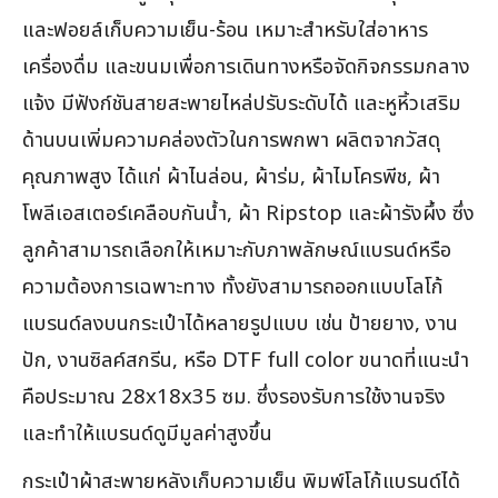
และฟอยล์เก็บความเย็น-ร้อน เหมาะสำหรับใส่อาหาร
เครื่องดื่ม และขนมเพื่อการเดินทางหรือจัดกิจกรรมกลาง
แจ้ง มีฟังก์ชันสายสะพายไหล่ปรับระดับได้ และหูหิ้วเสริม
ด้านบนเพิ่มความคล่องตัวในการพกพา ผลิตจากวัสดุ
คุณภาพสูง ได้แก่ ผ้าไนล่อน, ผ้าร่ม, ผ้าไมโครพีช, ผ้า
โพลีเอสเตอร์เคลือบกันน้ำ, ผ้า Ripstop และผ้ารังผึ้ง ซึ่ง
ลูกค้าสามารถเลือกให้เหมาะกับภาพลักษณ์แบรนด์หรือ
ความต้องการเฉพาะทาง ทั้งยังสามารถออกแบบโลโก้
แบรนด์ลงบนกระเป๋าได้หลายรูปแบบ เช่น ป้ายยาง, งาน
ปัก, งานซิลค์สกรีน, หรือ DTF full color ขนาดที่แนะนำ
คือประมาณ 28x18x35 ซม. ซึ่งรองรับการใช้งานจริง
และทำให้แบรนด์ดูมีมูลค่าสูงขึ้น
กระเป๋าผ้าสะพายหลังเก็บความเย็น พิมพ์โลโก้แบรนด์ได้