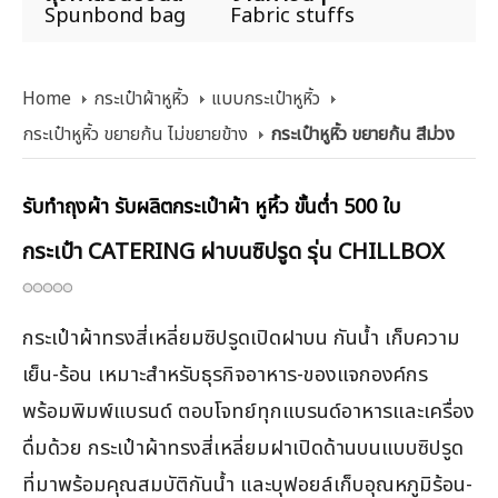
Spunbond bag
Fabric stuffs
Home
กระเป๋าผ้าหูหิ้ว
แบบกระเป๋าหูหิ้ว
กระเป๋าหูหิ้ว ขยายก้น ไม่ขยายข้าง
กระเป๋าหูหิ้ว ขยายก้น สีม่วง
รับทำถุงผ้า รับผลิตกระเป๋าผ้า หูหิ้ว ขั้นต่ำ 500 ใบ
กระเป๋า CATERING ฝาบนซิปรูด รุ่น CHILLBOX
กระเป๋าผ้าทรงสี่เหลี่ยมซิปรูดเปิดฝาบน กันน้ำ เก็บความ
เย็น-ร้อน เหมาะสำหรับธุรกิจอาหาร-ของแจกองค์กร
พร้อมพิมพ์แบรนด์ ตอบโจทย์ทุกแบรนด์อาหารและเครื่อง
ดื่มด้วย กระเป๋าผ้าทรงสี่เหลี่ยมฝาเปิดด้านบนแบบซิปรูด
ที่มาพร้อมคุณสมบัติกันน้ำ และบุฟอยล์เก็บอุณหภูมิร้อน-