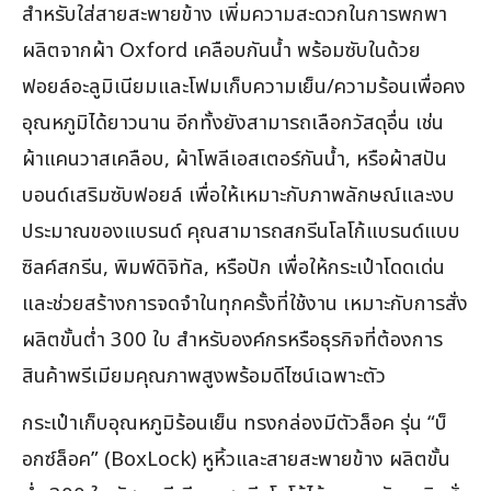
สำหรับใส่สายสะพายข้าง เพิ่มความสะดวกในการพกพา
ผลิตจากผ้า Oxford เคลือบกันน้ำ พร้อมซับในด้วย
ฟอยล์อะลูมิเนียมและโฟมเก็บความเย็น/ความร้อนเพื่อคง
อุณหภูมิได้ยาวนาน อีกทั้งยังสามารถเลือกวัสดุอื่น เช่น
ผ้าแคนวาสเคลือบ, ผ้าโพลีเอสเตอร์กันน้ำ, หรือผ้าสปัน
บอนด์เสริมซับฟอยล์ เพื่อให้เหมาะกับภาพลักษณ์และงบ
ประมาณของแบรนด์ คุณสามารถสกรีนโลโก้แบรนด์แบบ
ซิลค์สกรีน, พิมพ์ดิจิทัล, หรือปัก เพื่อให้กระเป๋าโดดเด่น
และช่วยสร้างการจดจำในทุกครั้งที่ใช้งาน เหมาะกับการสั่ง
ผลิตขั้นต่ำ 300 ใบ สำหรับองค์กรหรือธุรกิจที่ต้องการ
สินค้าพรีเมียมคุณภาพสูงพร้อมดีไซน์เฉพาะตัว
กระเป๋าเก็บอุณหภูมิร้อนเย็น ทรงกล่องมีตัวล็อค รุ่น “บ็
อกซ์ล็อค” (BoxLock) หูหิ้วและสายสะพายข้าง ผลิตขั้น