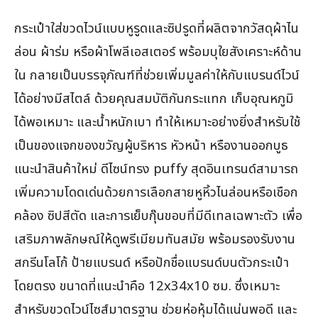
กระเป๋าใส่ขวดไวน์แบบหูรูดและซิปรูดที่ผลิตจากวัสดุผ้าไน
ล่อน ผ้าร่ม หรือผ้าโพลีเอสเตอร์ พร้อมบุใยสังเคราะห์ด้าน
ใน กลายเป็นบรรจุภัณฑ์ที่ช่วยเพิ่มมูลค่าให้กับแบรนด์ไวน์
ได้อย่างมีสไตล์ ด้วยคุณสมบัติกันกระแทก เก็บอุณหภูมิ
ได้พอเหมาะ และน้ำหนักเบา ทำให้เหมาะอย่างยิ่งสำหรับใช้
เป็นของแจกของขวัญผู้บริหาร หัวหน้า หรืองานออกบูธ
แนะนำสินค้าใหม่ ดีไซน์ทรง puffy สุดอินเทรนด์สามารถ
เพิ่มความโดดเด่นด้วยการเลือกสายหูหิ้วไนล่อนหรือเชือก
คล้อง ซิปสีตัด และการเย็บกุ๊นขอบที่มีดีเทลเฉพาะตัว เพื่อ
เสริมภาพลักษณ์ให้ดูพรีเมียมทันสมัย พร้อมรองรับงาน
สกรีนโลโก้ ป้ายแบรนด์ หรือปักชื่อแบรนด์บนตัวกระเป๋า
โดยตรง ขนาดที่แนะนำคือ 12x34x10 ซม. ซึ่งเหมาะ
สำหรับขวดไวน์ไซส์มาตรฐาน ช่วยห่อหุ้มได้แน่นพอดี และ