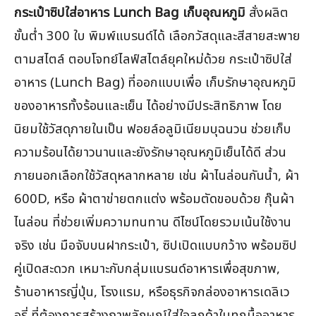
กระเป๋าซิปใส่อาหาร Lunch Bag เก็บอุณหภูมิ
สั่งผลิต
ขั้นต่ำ 300 ใบ พิมพ์แบรนด์ได้ เลือกวัสดุและสีสายสะพาย
ตามสไตล์ ตอบโจทย์ไลฟ์สไตล์ยุคใหม่ด้วย กระเป๋าซิปใส่
อาหาร (Lunch Bag) ที่ออกแบบเพื่อ เก็บรักษาอุณหภูมิ
ของอาหารทั้งร้อนและเย็น ได้อย่างมีประสิทธิภาพ โดย
นิยมใช้วัสดุภายในเป็น ฟอยล์อลูมิเนียมบุฉนวน ช่วยเก็บ
ความร้อนได้ยาวนานและยังรักษาอุณหภูมิเย็นได้ดี ส่วน
ภายนอกเลือกใช้วัสดุหลากหลาย เช่น ผ้าไนล่อนกันน้ำ, ผ้า
600D, หรือ ผ้าตาข่ายตกแต่ง พร้อมตัดขอบด้วย กุ๊นผ้า
ไนล่อน ที่ช่วยเพิ่มความทนทาน ดีไซน์โดยรวมเน้นใช้งาน
จริง เช่น มือจับบนฝากระเป๋า, ซิปเปิดแบบกว้าง พร้อมซิป
คู่เปิดสะดวก เหมาะกับกลุ่มแบรนด์อาหารเพื่อสุขภาพ,
ร้านอาหารญี่ปุ่น, โรงแรม, หรือธุรกิจกล่องอาหารเดลิเว
อรี่ ที่ต้องการสร้างภาพลักษณ์ใส่ใจลูกค้าในทุกมื้ออาหาร