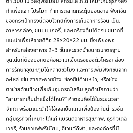
ต่ำ 300 ใบ วัสดุพรีเมียม สกรีนโลโก้ได้ เหมาะกับธุรกิจสั่ง
ทำเพื่อแจก โปรโมท ทำการตลาดกระตุ้นยอดขาย ฟังก์ชัน
ของกระเป๋าทรงนี้ตอบโจทย์ทั้งการเก็บอาหารร้อน-เย็น,
อาหารกล่อง, ขนมเบเกอรี่, และเครื่องดื่มได้ครบ ขนาดที่
แนะนำเพื่อให้ขายดีคือ 28×20×22 ซม. ซึ่งเพียงพอ
สำหรับกล่องอาหาร 2–3 ชั้นและขวดน้ำขนาดมาตรฐาน
จุดเด่นที่ต้องบอกต่อคือความแข็งแรงของตัวโครงกล่อง
การรักษาอุณหภูมิได้หลายชั่วโมง และการเพิ่มฟังก์ชันจาก
อะไหล่ เช่น สายสะพายข้าง, ช่องซิปด้านหน้า, หรือช่อง
ตาข่ายด้านข้างเพื่อเก็บอุปกรณ์เสริม ลูกค้ามักถามว่า
“สามารถเก็บน้ำแข็งได้ไหม?” คำตอบคือได้ในระยะเวลา
จำกัด พร้อมแนะนำให้ใช้เจลเย็นแทนเพื่อป้องกันน้ำรั่วซึม
กลุ่มธุรกิจที่เหมาะ ได้แก่ แบรนด์อาหารสุขภาพ, ธุรกิจเดลิ
เวอรี, ร้านกาแฟพรีเมียม, อีเวนต์กีฬา, และองค์กรที่มี