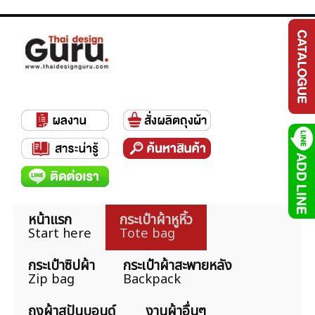
หน้าแรก
กระเป๋าผ้าหูหิ้ว
Start here
Tote bag
กระเป๋าซิปผ้า
กระเป๋าผ้าสะพายหลัง
Zip bag
Backpack
ถุงผ้าสปันบอนด์
งานผ้าอื่นๆ