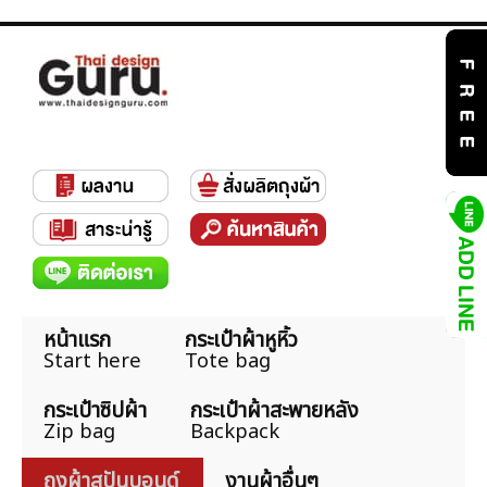
หน้าแรก
กระเป๋าผ้าหูหิ้ว
Start here
Tote bag
กระเป๋าซิปผ้า
กระเป๋าผ้าสะพายหลัง
Zip bag
Backpack
ถุงผ้าสปันบอนด์
งานผ้าอื่นๆ