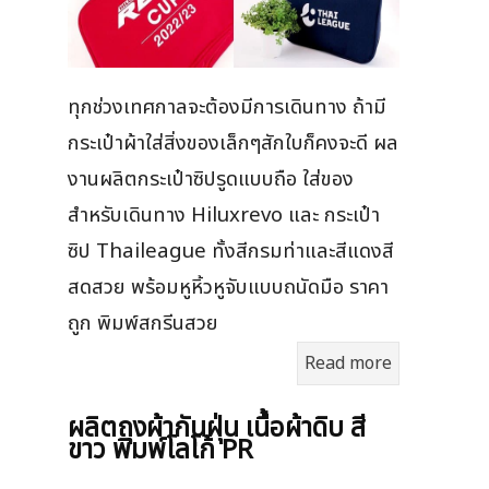
ทุกช่วงเทศกาลจะต้องมีการเดินทาง ถ้ามี
กระเป๋าผ้าใส่สิ่งของเล็กๆสักใบก็คงจะดี ผล
งานผลิตกระเป๋าซิปรูดแบบถือ ใส่ของ
สำหรับเดินทาง Hiluxrevo และ กระเป๋า
ซิป Thaileague ทั้งสีกรมท่าและสีแดงสี
สดสวย พร้อมหูหิ้วหูจับแบบถนัดมือ ราคา
ถูก พิมพ์สกรีนสวย
Read more
ผลิตถุงผ้ากันฝุ่น เนื้อผ้าดิบ สี
ขาว พิมพ์โลโก้ PR