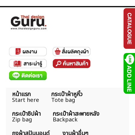
หน้าแรก
กระเป๋าผ้าหูหิ้ว
Start here
Tote bag
กระเป๋าซิปผ้า
กระเป๋าผ้าสะพายหลัง
Zip bag
Backpack
ถุงผ้าสปันบอนด์
งานผ้าอื่นๆ