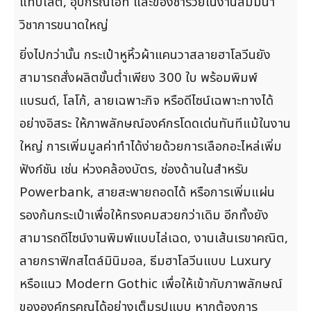
แท็บเล็ต, อุปกรณ์ไอที และของชำร่วยในงานสัมมนา
วิชาการขนาดใหญ่
ยิ่งไปกว่านั้น กระเป๋าหูหิ้วผ้าแคนวาสลายฮาโลวีนยัง
สามารถสั่งผลิตขั้นต่ำเพียง 300 ใบ พร้อมพิมพ์
แบรนด์, โลโก้, ลายเฉพาะกิจ หรือดีไซน์เฉพาะทางได้
อย่างอิสระ ให้ภาพลักษณ์องค์กรโดดเด่นทันทีแม้ในงาน
ใหญ่ การเพิ่มมูลค่าทำได้ง่ายด้วยการเลือกอะไหล่เพิ่ม
ฟังก์ชัน เช่น ห่วงคล้องบัตร, ช่องด้านในสำหรับ
Powerbank, สายสะพายถอดได้ หรือการเพิ่มแผ่น
รองก้นกระเป๋าเพื่อให้ทรงคมสวยกว่าเดิม อีกทั้งยัง
สามารถดีไซน์งานพิมพ์แบบไล่เฉด, งานเส้นเรขาคณิต,
ลายกราฟิกสไตล์มินิมอล, ธีมฮาโลวีนแบบ Luxury
หรือแนว Modern Gothic เพื่อให้เข้ากับภาพลักษณ์
ขององค์กรคุณได้อย่างเต็มรูปแบบ หากต้องการ