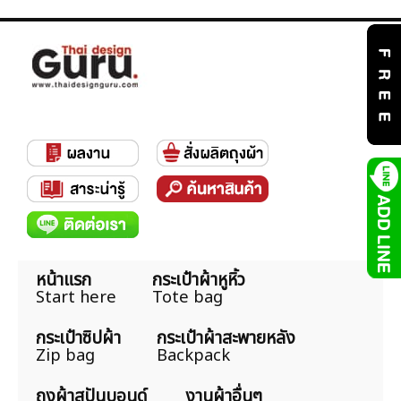
หน้าแรก
กระเป๋าผ้าหูหิ้ว
Start here
Tote bag
กระเป๋าซิปผ้า
กระเป๋าผ้าสะพายหลัง
Zip bag
Backpack
ถุงผ้าสปันบอนด์
งานผ้าอื่นๆ