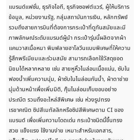
แบรนด์แฟชั่น, ธุรกิจไอที, ธุรกิจซอฟต์แวร์, ผู้ให้บริการ
ข้อมูล, หน่วยงานรัฐ, กลุ่มสถาบันการเงิน, หลักทรัพย์
รวมถึงสายการบินที่ต้องการกระเป๋าที่ดูทันสมัยและมี
ภาพลักษณ์ระดับแบรนด์ผู้นำ กระเป๋ารุ่นนี้ผลิตจากผ้า
แคนวาสเนื้อหนา พิมพ์ลายฮาโลวีนแบบพิเศษที่ให้ความ
รู้สึกพรีเมียมและร่วมสมัย สามารถเลือกใช้วัสดุยอด
นิยมได้หลากหลาย เช่น สายหูหิ้วไนล่อนเนื้อแน่น, ซับใน
ฟองน้ำเพิ่มความนุ่ม, ผ้าซับในไนล่อนกันน้ำ, ผ้าตาข่าย
นุ่มด้านหน้าเพื่อเพิ่มมิติ, กุ๊นไนล่อนเก็บขอบอย่าง
ประณีต รวมถึงอะไหล่สีพิเศษ เช่น ห่วงรูปทรง
เรขาคณิต ซิปสีเมทัลลิกหรือซิปสีพิเศษตาม CI ของ
แบรนด์ เพื่อเพิ่มความโดดเด่น กระเป๋าชนิดนี้ขึ้นทรง
สวย แข็งแรง ใช้งานง่าย เหมาะสำหรับเอกสาร,