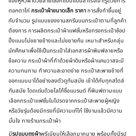
ของหูหิ้วผ้าด้วยสายเชือกแบบแบนสำเร็จเจาะรูด้วยการ
ตอกตาไก่
กระเป๋าผ้าขนาดเล็ก ราคา
การสั่งทำขึ้นอยู่
กับจำนวน รูปแบบของงานสกรีนบนกระเป๋าตามที่ลูกค้า
ต้องการ การผลิตกระเป๋าผ้าแฟชั่นหรือทรงกระเป๋าช้อป
ปิ้งแบบไม่ขยายข้างและไม่ขยายก้น เหมาะสำหรับกลุ่ม
นักศึกษาเพื่อใช้เป็นกระเป๋าใส่เอกสารผ้าพิมพ์ลายหรือ
ข้อความ กระเป๋าผ้าที่ทำด้วยผ้าดิบหรือผ้าแคนวาสจะมี
ความทนทาน ทำความสะอาดง่าย กระเป๋าสะพายข้างที่
ออกแบบมาได้อย่างลงตัวดูทันสมัย เข้าได้กับทุกสไตล์
ทันสมัย โดดเด่นด้วยโลโก้ชื่อแบรนด์ ที่พิมพ์ตามแบบ
เลือกกระเป๋าแฟชั่นใบโปรดจากกระเป๋าสะพายผู้หญิง
หรือวัยรุ่นต้องมีทรงที่มีความเก๋ไก๋ ใช้งานแล้วมีความ
มั่นใจ ทางร้านกระเป๋าผ้า
มี
รูปแบบถุงผ้า
พรีเมียมให้เลือกมากมาย พร้อมทั้งมีรูป