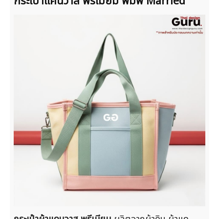
กระเป๋าแคนวาส พรีเมียม พิมพ์ Married
กระเป๋าผ้าแคนวาส พรีเมียม
ผลิตจากผ้าดิบ ผ้าแค