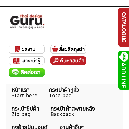
หน้าแรก
กระเป๋าผ้าหูหิ้ว
Start here
Tote bag
กระเป๋าซิปผ้า
กระเป๋าผ้าสะพายหลัง
Zip bag
Backpack
ถุงผ้าสปันบอนด์
งานผ้าอื่นๆ