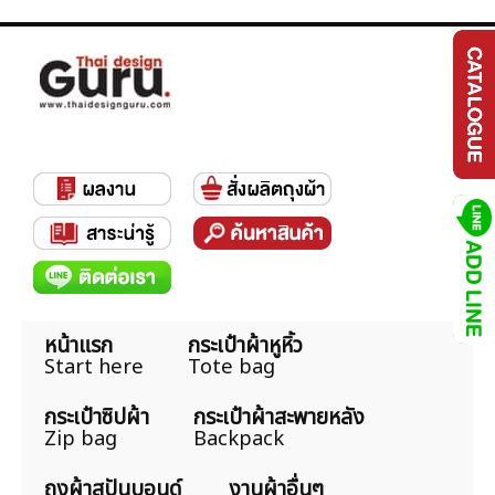
หน้าแรก
กระเป๋าผ้าหูหิ้ว
Start here
Tote bag
กระเป๋าซิปผ้า
กระเป๋าผ้าสะพายหลัง
Zip bag
Backpack
ถุงผ้าสปันบอนด์
งานผ้าอื่นๆ