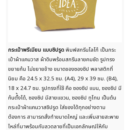
กระเป๋าพรีเมียม แบบซิปรูด
พิมพ์สกรีนโลโก้ เป็นกระ
เป๋าผ้าแคนวาส ผ้าดิบพร้อมสกรีนลายคมชัด รูปทรง
ขยายก้น ไม่ขยายข้าง ขนาดของซองซิป พลาสติกที่
นิยม คือ 24.5 x 32.5 ซม. (A4), 29 x 39 ซม. (ฺB4),
18 x 24.7 ซม. รูปทรงที่ใช้ คือ ซองซิป แบน, ซองซิป มี
ก้นตั้้งได้, ซองซิป มีสายแขวน, ซองซิป ทูโทน เป็นต้น
กระเป๋าผ้าแคนวาสซิปรูด ใส่ของได้ทุกอย่างตาม
ต้องการ สามารถสั่งทำขนาดใหญ่ และเพิ่มสายสะพาย
ไหล่ที่มาพร้อมกับลวดลายที่เป็นเอกลักษณ์ให้กับ