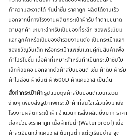
ทำความสะอาดได้ กันน้ำซึ่ม ราคาถูก ผลิตได้งานเร็ว
นอกจากนี้ทางโรงงานผลิตกระเป๋าผ้ารับทำตามขนาด
ตามลูกค้า เหมาะสำหรับเป็นของที่ระลึก ของพรีเมี่ยม
แจกลูกค้าหรือเป็นของชำรวยงานแต่ง เป็นกระเป๋าแจก
ของขวัญวันเด็ก หรือกระเป๋าแฟชั่นแถมคู่กับสินค้าเพื่อ
ทำโปรโมชั่น เนื้อผ้าที่เหมาะสำหรับทำเป็นกระเป๋าซิปใบ
เล็กห้อยคอ นอกจากตัวผ้าสปันบอนด์ เช่น ผ้าดิบ ผ้าร่ม
ผ้าไนล่อน ผ้ายีนต์ ผ้า600D ผ้าแคนวาส เป็นต้น
สั่งทำกระเป๋าผ้า
รูปแบบถุงผ้าสปันบอนด์แบบแขวน
ง่ายๆ เพียงส่งรูปภาพกระเป๋าผ้าที่สนใจแล้วแจ้งมายัง
โรงงานผลิตกระเป๋าผ้า จำนวนการสั่งผลิตยิ่งมาก ราคา
ต่อหน่วยจะราคาถูก เนื้อผ้ากันน้ำ(Waterproof) เนื้อ
ผ้าละเอียดกว่าแคนวาส ต้นทุนต่ำ แต่ดูเรียบง่าย จุด