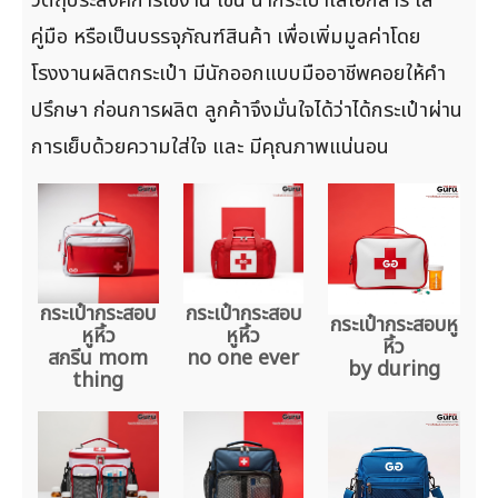
คู่มือ หรือเป็นบรรจุภัณฑ์สินค้า เพื่อเพิ่มมูลค่าโดย
โรงงานผลิตกระเป๋า มีนักออกแบบมืออาชีพคอยให้คำ
ปรึกษา ก่อนการผลิต ลูกค้าจึงมั่นใจได้ว่าได้กระเป๋าผ่าน
การเย็บด้วยความใส่ใจ และ มีคุณภาพแน่นอน
กระเป๋ากระสอบ
กระเป๋ากระสอบ
กระเป๋ากระสอบหู
หูหิ้ว
หูหิ้ว
หิ้ว
สกรีน mom
no one ever
by during
thing