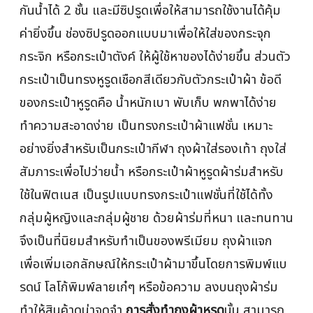
กันน้ำได้ 2 ชั้น และมีซิปรูดเพื่อให้สามารถใช้งานได้คุ้ม
ค่ายิ่งขึ้น ช่องซิปรูดออกแบบมาเพื่อให้ใส่ของกระจุก
กระจิก หรือกระเป๋าตังค์ ให้ผู้ใช้หาของได้ง่ายขึ้น ส่วนตัว
กระเป๋าเป็นทรงหูรูดเชือกสีเดียวกับตัวกระเป๋าผ้า ข้อดี
ของกระเป๋าหูรูดคือ น้ำหนักเบา พับเก็บ พกพาได้ง่าย
ทำความสะอาดง่าย เป็นทรงกระเป๋าผ้าแฟชั่น เหมาะ
อย่างยิ่งสำหรับเป็นกระเป๋ากีฬา ถุงผ้าใส่รองเท้า ถุงใส่
สัมภาระเพื่อไปว่ายน้ำ หรือกระเป๋าผ้าหูรูดผ้าร่มสำหรับ
ใช้ในฟิตเนส เป็นรูปแบบทรงกระเป๋าแฟชั่นที่ใช้ได้ทั้ง
กลุ่มผู้หญิงและกลุ่มผู้ชาย ด้วยผ้าร่มที่หนา และทนทาน
จึงเป็นที่นิยมสำหรับทำเป็นของพรีเมียม ถุงผ้าแจก
เพื่อเพิ่มเอกลักษณ์ให้กระเป๋าผ้ามาขึ้นโดยการพิมพ์แบ
รดน์ โลโก้พิมพ์ลายเก๋ๆ หรือข้อความ ลงบนถุงผ้าร่ม
ทำให้สินค้าดูน่าจดจำ
การสั่งทำถุงผ้าหูรด
นั้น สามารถ