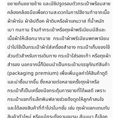
ขยายก้นขยายข้าง และมีซิปรูดรอบตัวกระเป๋าพร้อมสาย
คล้องคล้องมือเพื่อความสะดวกในการใช้งานทำจากเนื้อ
ผ้าผ้าร่ม ผ้าลิปต๊อค ผ้าดิบหรือผ้าแคนวาส ที่น้ำหนัก
เบา ทนทาน ร้านทำกระเป๋าหรือถุงผ้าพรีเมียมมีสีและ
เนื้อผ้าให้เลือกมากมาย กระเป๋าผ้าพรีเมียมพกพานิยม
นำไปใช้เป็นกระเป๋าผ้าใส่เครื่องสำอาง กระเป๋าเก็บของใช้
ส่วนตัวสำหรับการเดินทาง กระเป๋าใส่รองเท้า หรือถุงผ้า
สำรอง นอกจากนี้ก็นิยมนำเป็นกระเป๋าบรรจุภัณฑ์สินค้า
(packaging premium) เพื่อเพิ่มมูลค่าให้สินค้าดูดี
และน่าซื้อมากขึ้น ซึ่งหลายต่อหลายครั้งถุงผ้าหรือ
กระเป๋าก็เป็นเครื่องมือกระตุ้นการขายที่ได้ผลดี เพราะ
กระเป๋าแจกที่ระลึกพิมพ์ลายช่วยดึงดูดให้ลูกค้าสนใจ
และได้ลองสินค้าที่ทำโปรโมทชั่น เช่น ถุงผ้าแจกแถมกับ
สินค้าตัวใหม่ หรือแม้กระทั่งงานอบรม สัมมนา ก็เลือก