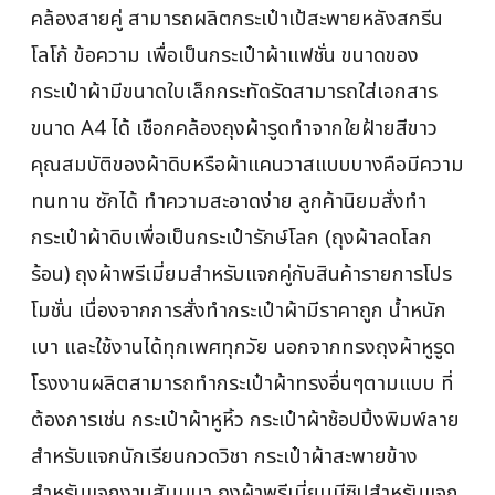
คล้องสายคู่ สามารถผลิตกระเป๋าเป้สะพายหลังสกรีน
โลโก้ ข้อความ เพื่อเป็นกระเป๋าผ้าแฟชั่น ขนาดของ
กระเป๋าผ้ามีขนาดใบเล็กกระทัดรัดสามารถใส่เอกสาร
ขนาด A4 ได้ เชือกคล้องถุงผ้ารูดทำจากใยฝ้ายสีขาว
คุณสมบัติของผ้าดิบหรือผ้าแคนวาสแบบบางคือมีความ
ทนทาน ซักได้ ทำความสะอาดง่าย ลูกค้านิยมสั่งทำ
กระเป๋าผ้าดิบเพื่อเป็นกระเป๋ารักษ์โลก (ถุงผ้าลดโลก
ร้อน) ถุงผ้าพรีเมี่ยมสำหรับแจกคู่กับสินค้ารายการโปร
โมชั่น เนื่องจากการสั่งทำกระเป๋าผ้ามีราคาถูก น้ำหนัก
เบา และใช้งานได้ทุกเพศทุกวัย นอกจากทรงถุงผ้าหูรูด
โรงงานผลิตสามารถทำกระเป๋าผ้าทรงอื่นๆตามแบบ ที่
ต้องการเช่น กระเป๋าผ้าหูหิ้ว กระเป๋าผ้าช้อปปิ้งพิมพ์ลาย
สำหรับแจกนักเรียนกวดวิชา กระเป๋าผ้าสะพายข้าง
สำหรับแจกงานสัมมนา ถุงผ้าพรีเมี่ยมมีซิปสำหรับแจก