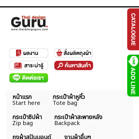
หน้าแรก
กระเป๋าผ้าหูหิ้ว
Start here
Tote bag
กระเป๋าซิปผ้า
กระเป๋าผ้าสะพายหลัง
Zip bag
Backpack
ถุงผ้าสปันบอนด์
งานผ้าอื่นๆ