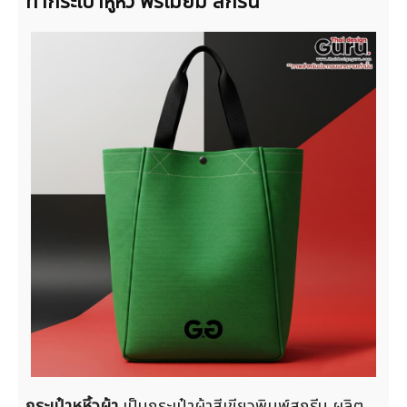
ทำกระเป๋าหูหิ้ว พรีเมี่ยม สกรีน
กระเป๋าหูหิ้วผ้า
เป็นกระเป๋าผ้าสีเขียวพิมพ์สกรีน ผลิต