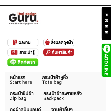
หน้าแรก
กระเป๋าผ้าหูหิ้ว
Start here
Tote bag
กระเป๋าซิปผ้า
กระเป๋าผ้าสะพายหลัง
Zip bag
Backpack
ถุงผ้าสปันบอนด์
งานผ้าอื่นๆ