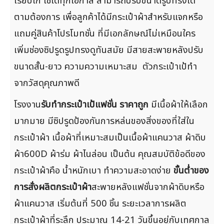
เรียบเก๋ ใช้ได้ทุกโอกาส สามารถปรับขนาดรูปทรงได้
ตามต้องการ เพื่อลูกค้าได้มีกระเป๋าผ้าสำหรับแจกหรือ
แถมคู่สินค้าโปรโมทชั่น ที่มีเอกลักษณ์ไม่เหมือนใคร
เพิ่มช่องซิปรูดรูปทรงดูทันสมัย มีสายสะพายหลังปรับ
ขนาดสั้น-ยาว ความความเหมาะสม ตัวกระเป๋าเป้ทำ
จากวัสดุคุณภาพดี
โรงงาน
รับทำกระเป๋าเป้แฟชั่น ราคาถูก
มีเนื้อผ้าให้เลือก
มากมาย มีซิปรูดป้องกันการหล่นของสิ่งของที่ใส่ใน
กระเป๋าผ้า เนื้อผ้าที่เหมาะสมเป็นเนื้อผ้าแคนวาส ผ้าดิบ
ผ้า600D ผ้าร่ม ผ้าไนล่อน เป็นต้น คุณสมบัติข้อดีของ
กระเป๋าผ้าคือ น้ำหนักเบา ทำความสะอาดง่าย
ขั้นต่ำของ
การสั่งผลิตกระเป๋าผ้า
สะพายหลังแฟชั่นจากผ้าดิบหรือ
ผ้าแคนวาส เริ่มต้นที่ 500 ชิ้น ระยะเวลาการผลิต
กระเป๋าผ้าที่ระลึก ประมาณ 14-21 วันขึ้นอยู่กับเทศกาล