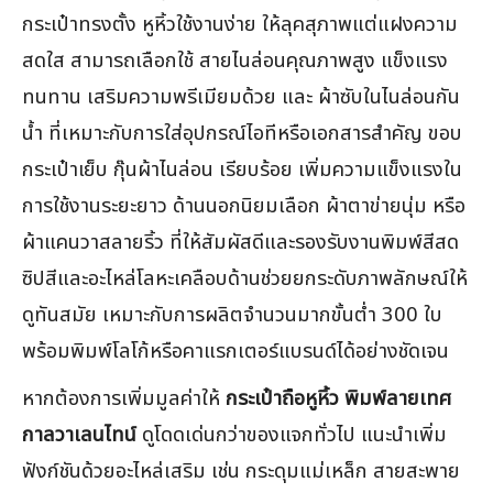
กระเป๋าทรงตั้ง หูหิ้วใช้งานง่าย ให้ลุคสุภาพแต่แฝงความ
สดใส สามารถเลือกใช้ สายไนล่อนคุณภาพสูง แข็งแรง
ทนทาน เสริมความพรีเมียมด้วย และ ผ้าซับในไนล่อนกัน
น้ำ ที่เหมาะกับการใส่อุปกรณ์ไอทีหรือเอกสารสำคัญ ขอบ
กระเป๋าเย็บ กุ๊นผ้าไนล่อน เรียบร้อย เพิ่มความแข็งแรงใน
การใช้งานระยะยาว ด้านนอกนิยมเลือก ผ้าตาข่ายนุ่ม หรือ
ผ้าแคนวาสลายริ้ว ที่ให้สัมผัสดีและรองรับงานพิมพ์สีสด
ซิปสีและอะไหล่โลหะเคลือบด้านช่วยยกระดับภาพลักษณ์ให้
ดูทันสมัย เหมาะกับการผลิตจำนวนมากขั้นต่ำ 300 ใบ
พร้อมพิมพ์โลโก้หรือคาแรกเตอร์แบรนด์ได้อย่างชัดเจน
หากต้องการเพิ่มมูลค่าให้
กระเป๋าถือหูหิ้ว พิมพ์ลายเทศ
กาลวาเลนไทน์
ดูโดดเด่นกว่าของแจกทั่วไป แนะนำเพิ่ม
ฟังก์ชันด้วยอะไหล่เสริม เช่น กระดุมแม่เหล็ก สายสะพาย