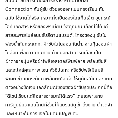
สัมมนาวิชาการที่ต้องการสร้าง Emotional
Connection กับผู้รับ ตัวซองออกแบบทรงเรียบ ทัน
สมัย ใช้งานได้จริง เหมาะทั้งเป็นซองใส่แท็บเล็ต อุปกรณ์
ไอที เอกสาร หรือของพรีเมียม วัสดุที่นิยมเลือกใช้ได้แก่
สายสะพายไนล่อนปรับสีตามแบรนด์, โครงซองบุ ซับใน
ฟองน้ำกันกระแทก, ผ้าซับในไนล่อนกันน้ำ, งานกุ๊นขอบผ้า
ไนล่อนเพื่อความทนทาน ด้านนอกสามารถเลือกเป็น
ผ้าตาข่ายนุ่มหรือผ้าโพลีเอสเตอร์พิมพ์ลาย พร้อมซิปสี
และอะไหล่คุณภาพ เช่น หัวซิปโลหะ หรือซิปพรีเมียมสี
พิเศษ ช่วยยกระดับภาพลักษณ์สินค้าให้ดูทันสมัยและแตก
ต่างอย่างชัดเจน เอกลักษณ์ของซองผ้าซิปรูดประเภทนี้คือ
“ดีไซน์เรียบแต่สื่อสารอารมณ์ได้แรง” โดยเฉพาะลาย
การ์ตูนธีมวาเลนไทน์ที่ช่วยให้แบรนด์ดูเข้าถึงง่าย น่าจดจำ
และเหมาะกับการแจกในแคมเปญพิเศษ