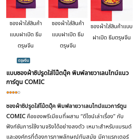
ซองผ้าใส่สินค้า
ซองผ้าใส่สินค้า
ซองผ้าใส่สินค้าแบบ
แบบฝาเปิด ธีม
แบบฝาเปิด ธีม
ฝาเปิด ธีมตรุษจีน
ตรุษจีน
ตรุษจีน
ตรุษจีน
แบบซองผ้าซิปรูดใส่โน๊ตบุ๊ค พิมพ์ลายวาเลนไทน์แนว
การ์ตูน COMIC
ให้
เรต
ซองผ้าซิปรูดใส่โน้ตบุ๊ค พิมพ์ลายวาเลนไทน์แนวการ์ตูน
สมาชิก:
4
/
5
COMIC
คือของพรีเมียมที่ผสาน “ดีไซน์เล่าเรื่อง” กับ
ฟังก์ชันการใช้งานจริงได้อย่างลงตัว เหมาะสำหรับแบรนด์
และองค์กรที่ต้องการภาพลักษณ์ทันสมัย มีคาแรกเตอร์