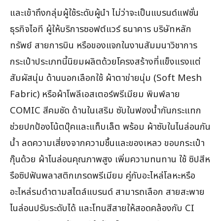
และเข้าถึงกลุ่มผู้ใช้ระดับผู้นำ ไม่ว่าจะเป็นแบรนด์แฟชั่น
ธุรกิจไอที ผู้ให้บริการซอฟต์แวร์ ธนาคาร บริษัทหลัก
ทรัพย์ สายการบิน หรือของแจกในงานสัมมนาวิชาการ
กระเป๋าประเภทนี้นิยมผลิตด้วยโครงสร้างที่แข็งแรงแต่
สัมผัสนุ่ม ด้านนอกเลือกใช้ ผ้าตาข่ายนุ่ม (Soft Mesh
Fabric) หรือผ้าโพลีเอสเตอร์พรีเมียม พิมพ์ลาย
COMIC สีคมชัด ด้านในเสริม ซับในฟองน้ำกันกระแทก
ช่วยปกป้องโน้ตบุ๊คและแท็บเล็ต พร้อม ผ้าซับในไนล่อนกัน
น้ำ ลดความเสี่ยงจากความชื้นและของเหลว ขอบกระเป๋า
กุ๊นด้วย ผ้าไนล่อนคุณภาพสูง เพิ่มความทนทาน ใช้ ซิปสีห
รือซิปฟันพลาสติกเกรดพรีเมียม คู่กับอะไหล่โลหะหรือ
อะไหล่รมดำตามสไตล์แบรนด์ สามารถเลือก สายสะพาย
ไนล่อนปรับระดับได้ และโทนสีสายให้สอดคล้องกับ CI