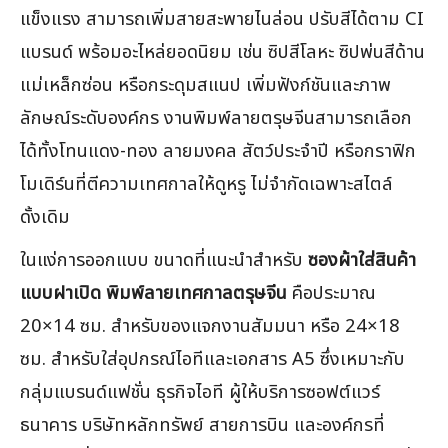
แข็งแรง สามารถเพิ่มสายสะพายไนล่อน ปรับสีได้ตาม CI
แบรนด์ พร้อมอะไหล่ยอดนิยม เช่น ซิปสีโลหะ ซิปพ่นสีด้าน
แม่เหล็กซ่อน หรือกระดุมสแนป เพิ่มฟังก์ชันและภาพ
ลักษณ์ระดับองค์กร งานพิมพ์ลายตรุษจีนสามารถเลือก
ได้ทั้งโทนแดง-ทอง ลายมงคล สัตว์ประจำปี หรือกราฟิก
โมเดิร์นที่ตีความเทศกาลให้ดูหรู ไม่จำกัดเฉพาะสไตล์
ดั้งเดิม
ในแง่การออกแบบ ขนาดที่แนะนำสำหรับ
ซองผ้าใส่สินค้า
แบบฝาเปิด พิมพ์ลายเทศกาลตรุษจีน
คือประมาณ
20×14 ซม. สำหรับของแจกงานสัมมนา หรือ 24×18
ซม. สำหรับใส่อุปกรณ์ไอทีและเอกสาร A5 ซึ่งเหมาะกับ
กลุ่มแบรนด์แฟชั่น ธุรกิจไอที ผู้ให้บริการซอฟต์แวร์
ธนาคาร บริษัทหลักทรัพย์ สายการบิน และองค์กรที่