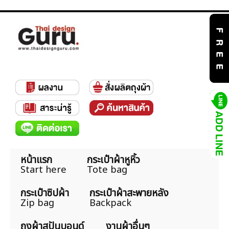
หน้าแรก
กระเป๋าผ้าหูหิ้ว
Start here
Tote bag
กระเป๋าซิปผ้า
กระเป๋าผ้าสะพายหลัง
Zip bag
Backpack
ถุงผ้าสปันบอนด์
งานผ้าอื่นๆ