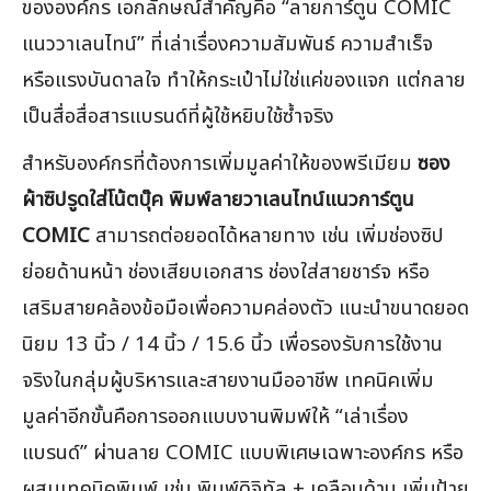
ขององค์กร เอกลักษณ์สำคัญคือ “ลายการ์ตูน COMIC
แนววาเลนไทน์” ที่เล่าเรื่องความสัมพันธ์ ความสำเร็จ
หรือแรงบันดาลใจ ทำให้กระเป๋าไม่ใช่แค่ของแจก แต่กลาย
เป็นสื่อสื่อสารแบรนด์ที่ผู้ใช้หยิบใช้ซ้ำจริง
สำหรับองค์กรที่ต้องการเพิ่มมูลค่าให้ของพรีเมียม
ซอง
ผ้าซิปรูดใส่โน้ตบุ๊ค พิมพ์ลายวาเลนไทน์แนวการ์ตูน
COMIC
สามารถต่อยอดได้หลายทาง เช่น เพิ่มช่องซิป
ย่อยด้านหน้า ช่องเสียบเอกสาร ช่องใส่สายชาร์จ หรือ
เสริมสายคล้องข้อมือเพื่อความคล่องตัว แนะนำขนาดยอด
นิยม 13 นิ้ว / 14 นิ้ว / 15.6 นิ้ว เพื่อรองรับการใช้งาน
จริงในกลุ่มผู้บริหารและสายงานมืออาชีพ เทคนิคเพิ่ม
มูลค่าอีกขั้นคือการออกแบบงานพิมพ์ให้ “เล่าเรื่อง
แบรนด์” ผ่านลาย COMIC แบบพิเศษเฉพาะองค์กร หรือ
ผสมเทคนิคพิมพ์ เช่น พิมพ์ดิจิทัล + เคลือบด้าน เพิ่มป้าย