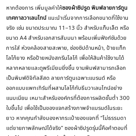
หากต้องการ เพิ่มมูลค่าให้
ซองผ้าซิปรูด พิมพ์ลายการ์ตูน
เทศกาลวาเลนไทน์
แนะนำเริ่มจากการเลือกขนาดที่ใช้งาน
จริง เช่น ขนาดประมาณ 11–13 นิ้ว สำหรับแท็บเล็ต หรือ
ขนาด A4 สำหรับเอกสารสัมมนา พร้อมเพิ่มฟังก์ชันด้วย
การใส่ ห่วงคล้องสายสะพาย, ช่องซิปด้านหน้า, ป้ายแท็ก
โลโก้ยาง หรือป้ายหนังสกรีนโลโก้ เพื่อให้สินค้าใช้งานได้
หลากหลายและดูพรีเมียมยิ่งขึ้น งานพิมพ์สามารถเลือก
เป็นพิมพ์ดิจิทัลสีสด ลายการ์ตูนเฉพาะแบรนด์ หรือ
ออกแบบแพทเทิร์นที่ผสานโลโก้กับธีมวาเลนไทน์อย่าง
แนบเนียน เหมาะสำหรับองค์กรที่ต้องการผลิตขั้นต่ำ 300
ใบขึ้นไป เพื่อใช้เป็นของแจกสร้างภาพจำแบรนด์ในระยะ
ยาว หากคุณกำลังมองหากระเป๋าของแจกที่ “ไม่ธรรมดา
แต่ขายภาพลักษณ์ได้จริง” ซองผ้าซิปรูดรุ่นนี้คือคำตอบที่