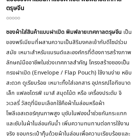
ตรุษจีน
ซองผ้าใส่สินค้าแบบฝาเปิด พิมพ์ลายเทศกาลตรุษจีน
เป็น
ของพรีเมียมที่ผสานความเป็นสิริมงคลเข้ากับดีไซน์ร่วม
สมัย เหมาะสำหรับแบรนด์และองค์กรที่ต้องการสร้างภาพ
ลักษณ์มืออาชีพในช่วงเทศกาลสำคัญ โครงสร้างซองเป็น
ทรงฝาเปิด (Envelope / Flap Pouch) ใช้งานง่าย หยิบ
สะดวก ดูเรียบร้อย เหมาะทั้งใส่เอกสาร อุปกรณ์ไอทีขนาด
เล็ก แฟลชไดรฟ์ เมาส์ สมุดโน้ต หรือ เครื่องประดับ จิ
วเวลรี่ วัสดุที่นิยมเลือกใช้คือผ้าไนล่อนหรือผ้า
โพลีเอสเตอร์คุณภาพสูง บุซับในฟองน้ำช่วยกันกระแทก
และซับในผ้าไนล่อนกันน้ำ เพิ่มความทนทานต่อการใช้งาน
จริง ขอบกระเป๋ากุ๊นด้วยผ้าไนล่อนเพื่อความเรียบร้อยและ