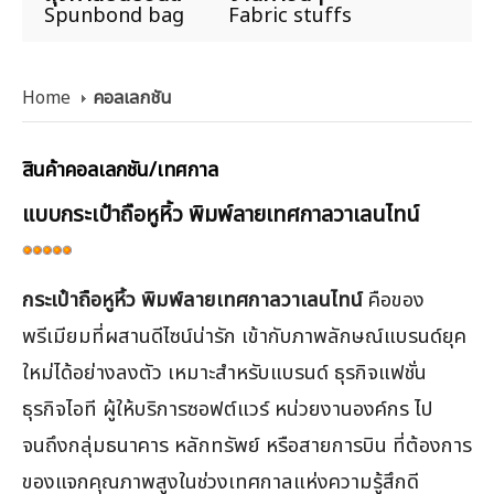
Spunbond bag
Fabric stuffs
Home
คอลเลกชัน
สินค้าคอลเลกชัน/เทศกาล
แบบกระเป๋าถือหูหิ้ว พิมพ์ลายเทศกาลวาเลนไทน์
ให้
เรต
กระเป๋าถือหูหิ้ว พิมพ์ลายเทศกาลวาเลนไทน์
คือของ
สมาชิก:
5
/
5
พรีเมียมที่ผสานดีไซน์น่ารัก เข้ากับภาพลักษณ์แบรนด์ยุค
ใหม่ได้อย่างลงตัว เหมาะสำหรับแบรนด์ ธุรกิจแฟชั่น
ธุรกิจไอที ผู้ให้บริการซอฟต์แวร์ หน่วยงานองค์กร ไป
จนถึงกลุ่มธนาคาร หลักทรัพย์ หรือสายการบิน ที่ต้องการ
ของแจกคุณภาพสูงในช่วงเทศกาลแห่งความรู้สึกดี