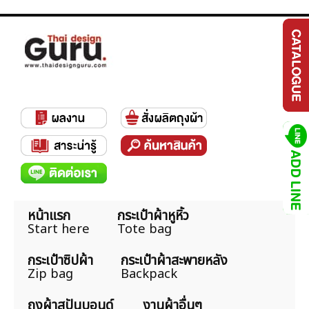
หน้าแรก
กระเป๋าผ้าหูหิ้ว
Start here
Tote bag
กระเป๋าซิปผ้า
กระเป๋าผ้าสะพายหลัง
Zip bag
Backpack
ถุงผ้าสปันบอนด์
งานผ้าอื่นๆ