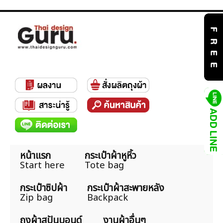
หน้าแรก
กระเป๋าผ้าหูหิ้ว
Start here
Tote bag
กระเป๋าซิปผ้า
กระเป๋าผ้าสะพายหลัง
Zip bag
Backpack
ถุงผ้าสปันบอนด์
งานผ้าอื่นๆ