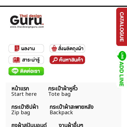
หน้าแรก
กระเป๋าผ้าหูหิ้ว
Start here
Tote bag
กระเป๋าซิปผ้า
กระเป๋าผ้าสะพายหลัง
Zip bag
Backpack
ถุงผ้าสปันบอนด์
งานผ้าอื่นๆ