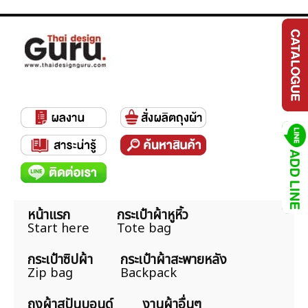
หน้าแรก
กระเป๋าผ้าหูหิ้ว
Start here
Tote bag
กระเป๋าซิปผ้า
กระเป๋าผ้าสะพายหลัง
Zip bag
Backpack
ถุงผ้าสปันบอนด์
งานผ้าอื่นๆ