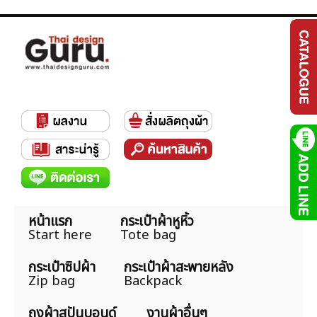
หน้าแรก
กระเป๋าผ้าหูหิ้ว
Start here
Tote bag
กระเป๋าซิปผ้า
กระเป๋าผ้าสะพายหลัง
Zip bag
Backpack
ถุงผ้าสปันบอนด์
งานผ้าอื่นๆ