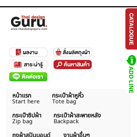
หน้าแรก
กระเป๋าผ้าหูหิ้ว
Start here
Tote bag
กระเป๋าซิปผ้า
กระเป๋าผ้าสะพายหลัง
Zip bag
Backpack
ถุงผ้าสปันบอนด์
งานผ้าอื่นๆ