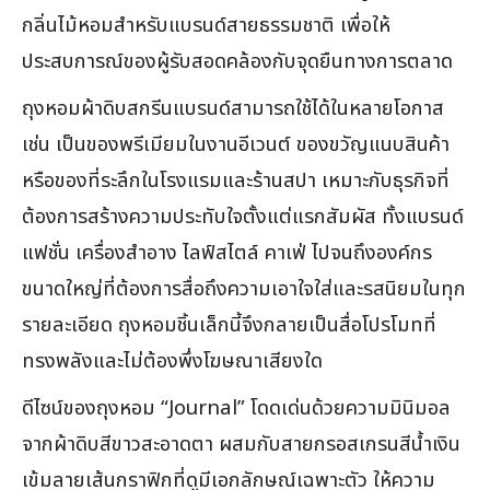
กลิ่นไม้หอมสำหรับแบรนด์สายธรรมชาติ เพื่อให้
ประสบการณ์ของผู้รับสอดคล้องกับจุดยืนทางการตลาด
ถุงหอมผ้าดิบสกรีนแบรนด์สามารถใช้ได้ในหลายโอกาส
เช่น เป็นของพรีเมียมในงานอีเวนต์ ของขวัญแนบสินค้า
หรือของที่ระลึกในโรงแรมและร้านสปา เหมาะกับธุรกิจที่
ต้องการสร้างความประทับใจตั้งแต่แรกสัมผัส ทั้งแบรนด์
แฟชั่น เครื่องสำอาง ไลฟ์สไตล์ คาเฟ่ ไปจนถึงองค์กร
ขนาดใหญ่ที่ต้องการสื่อถึงความเอาใจใส่และรสนิยมในทุก
รายละเอียด ถุงหอมชิ้นเล็กนี้จึงกลายเป็นสื่อโปรโมทที่
ทรงพลังและไม่ต้องพึ่งโฆษณาเสียงใด
ดีไซน์ของถุงหอม “Journal” โดดเด่นด้วยความมินิมอล
จากผ้าดิบสีขาวสะอาดตา ผสมกับสายกรอสเกรนสีน้ำเงิน
เข้มลายเส้นกราฟิกที่ดูมีเอกลักษณ์เฉพาะตัว ให้ความ