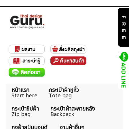
หน้าแรก
กระเป๋าผ้าหูหิ้ว
Start here
Tote bag
กระเป๋าซิปผ้า
กระเป๋าผ้าสะพายหลัง
Zip bag
Backpack
ถุงผ้าสปันบอนด์
งานผ้าอื่นๆ