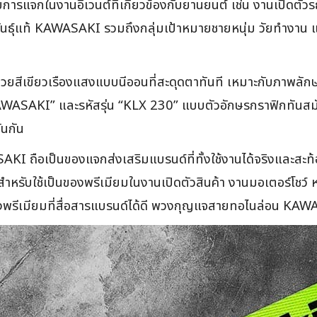
การแจกในงานอีเวนต์ที่เกี่ยวข้องกับยานยนต์ เช่น งานเปิดตัวร
พันธุ์แท้ KAWASAKI รวมถึงกลุ่มเป้าหมายชายหนุ่ม วัยทำงาน แ
ยสีเขียวเรืองแสงแบบนีออนที่สะดุดตาทันที เหมาะกับภาพลั
WASAKI” และรหัสรุ่น “KLX 230” แบบตัวอักษรกราฟิกทันสมัย เต
ันกัน
ถือเป็นของแจกส่งเสริมแบรนด์ที่ทั้งใช้งานได้จริงและสะท้อ
ำหรับใช้เป็นของพรีเมียมในงานเปิดตัวสินค้า งานมอเตอร์โชว์
รีเมียมที่สื่อสารแบรนด์ได้ดี พวงกุญแจสายทอไนล่อน KAWAS