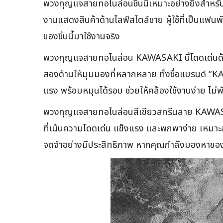
พวงกุญแจสายทอไนล่อนชิ้นนี้เหมาะอย่างยิ่งสำหรับ
งานแสดงสินค้าด้านไลฟ์สไตล์ชาย ผู้ใช้ที่เป็นแฟน
ของชิ้นนี้มาใช้งานจริง
พวงกุญแจสายทอไนล่อน KAWASAKI นี้โดดเด่นด้ว
สองด้านให้มุมมองที่หลากหลาย ทั้งชื่อแบรนด์ “KA
แรง พร้อมหมุนได้รอบ ช่วยให้คล้องใช้งานง่าย ไม่พ
พวงกุญแจสายทอไนล่อนสีเขียวสกรีนลาย KAWASAKI 
ที่เน้นความโดดเด่น แข็งแรง และพกพาง่าย เหมาะส
จดจำอย่างมีประสิทธิภาพ หากคุณกำลังมองหาของพ