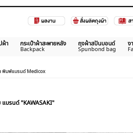
ปผ้า
กระเป๋าผ้าสะพายหลัง
ถุงผ้าสปันบอนด์
งา
Backpack
Spunbond bag
Fa
น้ำ พิมพ์แบรนด์ Medicox
าย แบรนด์ "KAWASAKI"