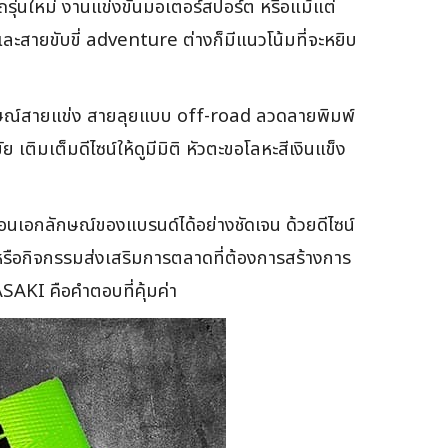
ถรุ่นใหม่ งานแข่งขันมอเตอร์สปอร์ต หรือแม้แต่
ละสายขับขี่ adventure ต่างก็มีแนวโน้มที่จะหยิบ
กษณ์สายแข่ง สายลุยแบบ off-road ลวดลายพิมพ์
ิมเต็มดีไซน์ให้ดูมีมิติ หัวตะขอโลหะสีเงินแข็ง
นเอกลักษณ์ของแบรนด์ได้อย่างชัดเจน ด้วยดีไซน์
 หรือกิจกรรมส่งเสริมการตลาดที่ต้องการสร้างการ
AKI คือคำตอบที่คุ้มค่า