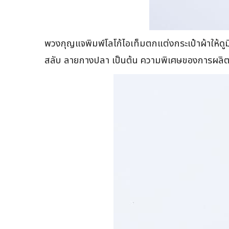
พวงกุญแจพิมพ์โลโก้ไอเท็มตกแต่งกระเป๋าผ้าให้ด
สลับ ลายกางปลา เป็นต้น ความพิเศษของการผลิตพว