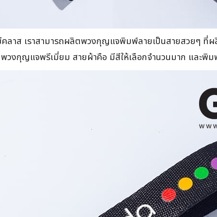
ูมีคลาส เราสามารถผลิตพวงกุญแจพิมพ์ลายเป็นสายสวยๆ ที่ผล
งกุญแจพรีเมี่ยม สายผ้าคือ มีสีให้เลือกจำนวนมาก และพิมพ์