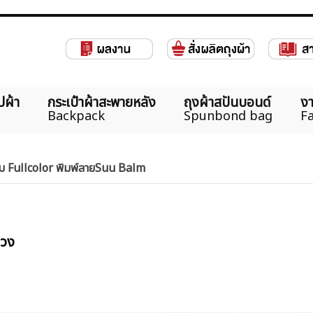
ปผ้า
กระเป๋าผ้าสะพายหลัง
ถุงผ้าสปันบอนด์
งา
Backpack
Spunbond bag
Fa
ลม Fullcolor พิมพ์ลายSuu Balm
่วง