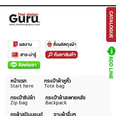
หน้าแรก
กระเป๋าผ้าหูหิ้ว
Start here
Tote bag
กระเป๋าซิปผ้า
กระเป๋าผ้าสะพายหลัง
Zip bag
Backpack
ถุงผ้าสปันบอนด์
งานผ้าอื่นๆ