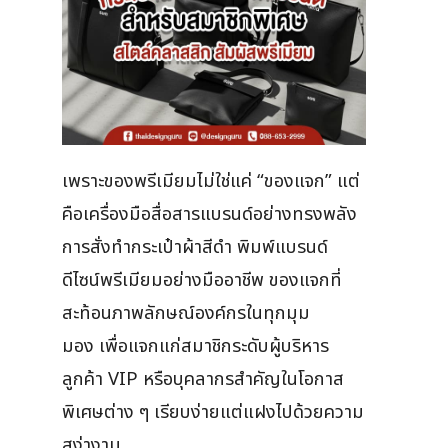
เพราะของพรีเมียมไม่ใช่แค่ “ของแจก” แต่
คือเครื่องมือสื่อสารแบรนด์อย่างทรงพลัง
การสั่งทำกระเป๋าผ้าสีดำ พิมพ์แบรนด์
ดีไซน์พรีเมียมอย่างมืออาชีพ ของแจกที่
สะท้อนภาพลักษณ์องค์กรในทุกมุม
มอง เพื่อแจกแก่สมาชิกระดับผู้บริหาร
ลูกค้า VIP หรือบุคลากรสำคัญในโอกาส
พิเศษต่าง ๆ เรียบง่ายแต่แฝงไปด้วยความ
สง่างาม