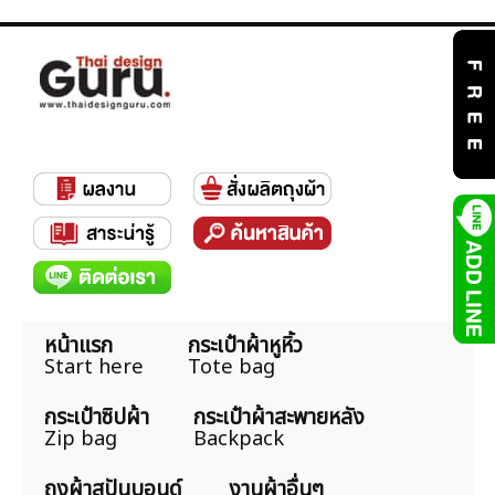
หน้าแรก
กระเป๋าผ้าหูหิ้ว
Start here
Tote bag
กระเป๋าซิปผ้า
กระเป๋าผ้าสะพายหลัง
Zip bag
Backpack
ถุงผ้าสปันบอนด์
งานผ้าอื่นๆ