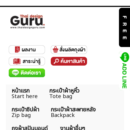
หน้าแรก
กระเป๋าผ้าหูหิ้ว
Start here
Tote bag
กระเป๋าซิปผ้า
กระเป๋าผ้าสะพายหลัง
Zip bag
Backpack
ถุงผ้าสปันบอนด์
งานผ้าอื่นๆ