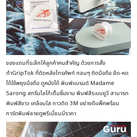
ของแถมที่ระลึกให้ลูกค้าคนสำคัญ ด้วยการสั่ง
ทำGripTok ที่ติดหลังโทรศัพท์ กลมๆ ติดมือถือ ยืด-หด
ได้ใช้พยุงมือถือ ดูหนังได้ พิมพ์แบรนด์ Madame
Sarong สกรีนโลโก้เต็มชิ้นงาน พิมพ์สีระบบยูวี สามารถ
พิมพ์สีขาว เคลือบใส กาวติด 3M อย่างดีแพ็คพร้อม
การ์ดพิมพ์ลายดูพรีเมี่ยมมีราคา