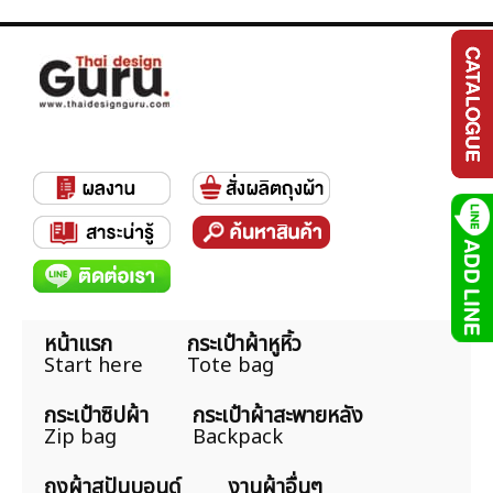
หน้าแรก
กระเป๋าผ้าหูหิ้ว
Start here
Tote bag
กระเป๋าซิปผ้า
กระเป๋าผ้าสะพายหลัง
Zip bag
Backpack
ถุงผ้าสปันบอนด์
งานผ้าอื่นๆ