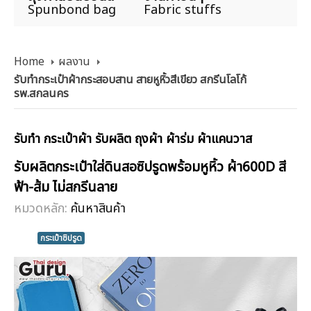
Spunbond bag
Fabric stuffs
Home
ผลงาน
รับทำกระเป๋าผ้ากระสอบสาน สายหูหิ้วสีเขียว สกรีนโลโก้
รพ.สกลนคร
รับทำ กระเป๋าผ้า รับผลิต ถุงผ้า ผ้าร่ม ผ้าแคนวาส
รับผลิตกระเป๋าใส่ดินสอซิปรูดพร้อมหูหิ้ว ผ้า600D สี
ฟ้า-ส้ม ไม่สกรีนลาย
หมวดหลัก:
ค้นหาสินค้า
กระเป๋าซิปรูด