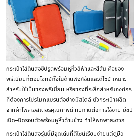
กระเป๋าใส่ดินสอซิปรูดพร้อมหูหิ้วสีฟ้าและสีส้ม คือของ
พรีเมียมที่ตอบโจทย์ทั้งในด้านฟังก์ชันและดีไซน์ เหมาะ
สำหรับใช้เป็นของพรีเมี่ยม หรือของที่ระลึกสำหรับองค์กร
ที่ต้องการโปรโมทแบรนด์อย่างมีสไตล์ ตัวกระเป๋าผลิต
จากผ้าโพลีเอสเตอร์คุณภาพดี ทนทานต่อการใช้งาน มีซิป
เปิด–ปิดรอบตัวพร้อมหูหิ้วด้านข้าง ทำให้พกพาสะดวก
กระเป๋าใส่ดินสอรุ่นนี้มีจุดเด่นที่ดีไซน์เรียบง่ายแต่ดูมือ