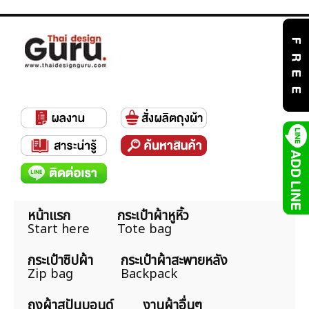
หน้าแรก
กระเป๋าผ้าหูหิ้ว
Start here
Tote bag
กระเป๋าซิปผ้า
กระเป๋าผ้าสะพายหลัง
Zip bag
Backpack
ถุงผ้าสปันบอนด์
งานผ้าอื่นๆ