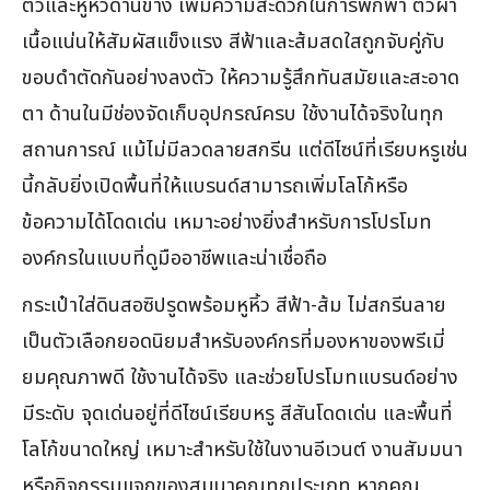
ตัวและหูหิ้วด้านข้าง เพิ่มความสะดวกในการพกพา ตัวผ้า
เนื้อแน่นให้สัมผัสแข็งแรง สีฟ้าและส้มสดใสถูกจับคู่กับ
ขอบดำตัดกันอย่างลงตัว ให้ความรู้สึกทันสมัยและสะอาด
ตา ด้านในมีช่องจัดเก็บอุปกรณ์ครบ ใช้งานได้จริงในทุก
สถานการณ์ แม้ไม่มีลวดลายสกรีน แต่ดีไซน์ที่เรียบหรูเช่น
นี้กลับยิ่งเปิดพื้นที่ให้แบรนด์สามารถเพิ่มโลโก้หรือ
ข้อความได้โดดเด่น เหมาะอย่างยิ่งสำหรับการโปรโมท
องค์กรในแบบที่ดูมืออาชีพและน่าเชื่อถือ
กระเป๋าใส่ดินสอซิปรูดพร้อมหูหิ้ว สีฟ้า-ส้ม ไม่สกรีนลาย
เป็นตัวเลือกยอดนิยมสำหรับองค์กรที่มองหาของพรีเมี่
ยมคุณภาพดี ใช้งานได้จริง และช่วยโปรโมทแบรนด์อย่าง
มีระดับ จุดเด่นอยู่ที่ดีไซน์เรียบหรู สีสันโดดเด่น และพื้นที่
โลโก้ขนาดใหญ่ เหมาะสำหรับใช้ในงานอีเวนต์ งานสัมมนา
หรือกิจกรรมแจกของสมนาคุณทุกประเภท หากคุณ