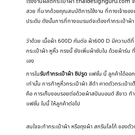
โรงงานผลิตกระเป๋าผ้า
thaidesignguru.com
จึ
สวย ที่มากด้วยคุณสมบัติการใช้งาน ที่ทางเจ้าของแ
ประดับ ดังนั้นการที่ทางแบรนด์จะต้องทำกระเป๋าผ้า 
ว่าด้วย เนื้อผ้า 600D กันต่อ ผ้า600 D มีความดีที่
กระเป๋าผ้า หูหิ้ว ทรงนี้ ยังเพิ่มผ้าซับใน ด้วยผ้า
เอง
การใน
รับทำกระเป๋าผ้า ซิปรูด
แฟชั่น นี้ ลูกค้าได้อ
เท่านั้น การทำหูหิ้วกระเป๋าผ้า สีดำ คาดตัวกระเป๋
คือ การเก็บขอบรอยต่อด้วยผ้าสปันบอนด์ สีขาว ทำให
แฟชั่น ใบนี้ ให้ลูกค้าต่อไป
สนใจจะทำกระเป๋าผ้า หรือถุงผ้า สกรีนโลโก้ ของตัวเอง