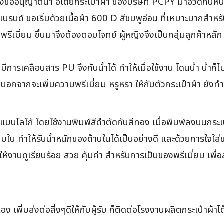
งขออนุญาตินำ อเดียกระเป๋าผ้า ของบริษัท PCPY มาอวดกันหน่อ
บรนด์ ขอเริ่มด้วยเนื้อผ้า 600 D สีชมพูอ่อน ที่เหมาะมากสำหร
พรีเมี่ยม ขึ้นมาจึงต้องตอบโจทย์ ผู้หญิงจึงเป็นกลุ่มลูกค้าหลัก
 มีการเคลือบสาร PU จึงกันน้ำได้ ทำให้เมื่อใช้งาน โดนน้ำ น้ำก็ไ
ร่ม ที่นอกจากจะเพิ่มความพรีเมี่ยม หรูหรา ให้กับตัวกระเป๋าผ้า 
อกแบบโลโก้ โดยใช้งานพิมพ์สีดำตัดกับสีทอง เมื่อพิมพ์ลงบนกระเป๋
าเต็มใบ ทำให้รับน้ำหนักของด้านในได้เป็นอย่างดี และด้วยการใจใส
้งานดูเรียบร้อย สวย คุ้มค่า สำหรับการเป็นของพรีเมี่ยม เพื่อส
 เพิ่มส่งต่อสิ่งๆดีให้กับผู้รับ ก็ติดต่อโรงงานผลิตกระเป๋าผ้าได้