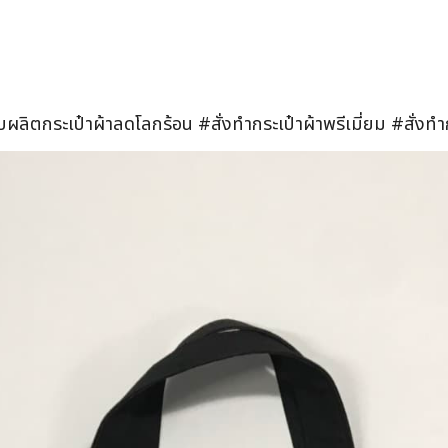
ับผลิตกระเป๋าผ้าลดโลกร้อน #สั่งทำกระเป๋าผ้าพรีเมี่ยม #สั่งท