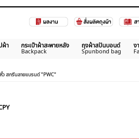
ปผ้า
กระเป๋าผ้าสะพายหลัง
ถุงผ้าสปันบอนด์
งา
Backpack
Spunbond bag
Fa
หูหิ้ว สกรีนลายแบรนด์ "PWC"
PCPY