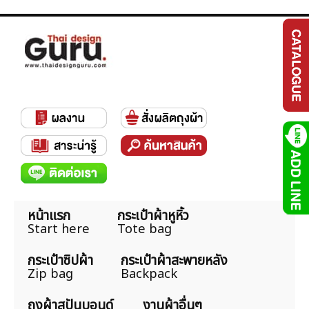
หน้าแรก
กระเป๋าผ้าหูหิ้ว
Start here
Tote bag
กระเป๋าซิปผ้า
กระเป๋าผ้าสะพายหลัง
Zip bag
Backpack
ถุงผ้าสปันบอนด์
งานผ้าอื่นๆ