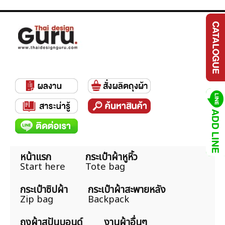
หน้าแรก
กระเป๋าผ้าหูหิ้ว
Start here
Tote bag
กระเป๋าซิปผ้า
กระเป๋าผ้าสะพายหลัง
Zip bag
Backpack
ถุงผ้าสปันบอนด์
งานผ้าอื่นๆ