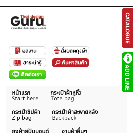
หน้าแรก
กระเป๋าผ้าหูหิ้ว
Start here
Tote bag
กระเป๋าซิปผ้า
กระเป๋าผ้าสะพายหลัง
Zip bag
Backpack
ถุงผ้าสปันบอนด์
งานผ้าอื่นๆ