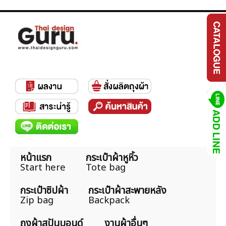
หน้าแรก
กระเป๋าผ้าหูหิ้ว
Start here
Tote bag
กระเป๋าซิปผ้า
กระเป๋าผ้าสะพายหลัง
Zip bag
Backpack
ถุงผ้าสปันบอนด์
งานผ้าอื่นๆ