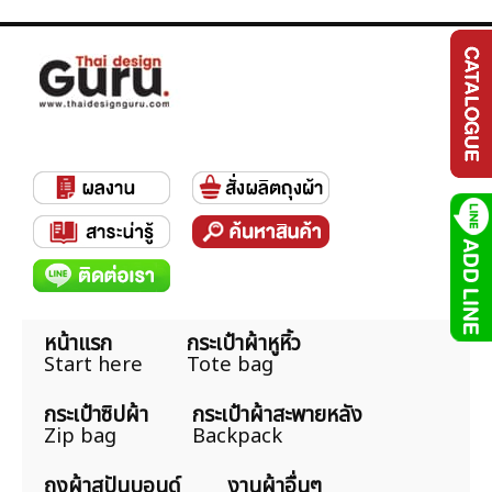
หน้าแรก
กระเป๋าผ้าหูหิ้ว
Start here
Tote bag
กระเป๋าซิปผ้า
กระเป๋าผ้าสะพายหลัง
Zip bag
Backpack
ถุงผ้าสปันบอนด์
งานผ้าอื่นๆ