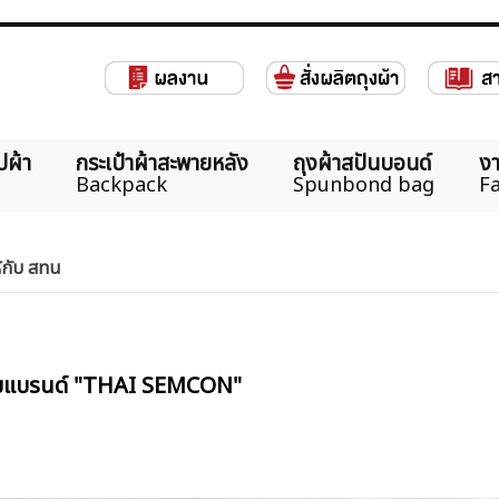
ปผ้า
กระเป๋าผ้าสะพายหลัง
ถุงผ้าสปันบอนด์
งา
Backpack
Spunbond bag
Fa
ห้กับ สทน
ีนลายแบรนด์ "THAI SEMCON"