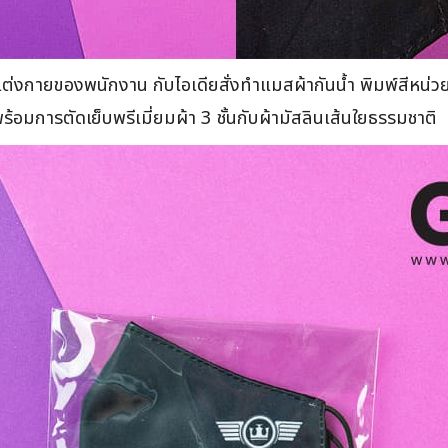
่องแต่งกายของพนักงาน กับไอเดียสั่งทำแมสผ้ากันน้ำ พิมพ์สีห
อมการตัดเย็บพรีเมี่ยมผ้า 3 ชั้นกับผ้ามัสลินเส้นใยธรรมชาติ