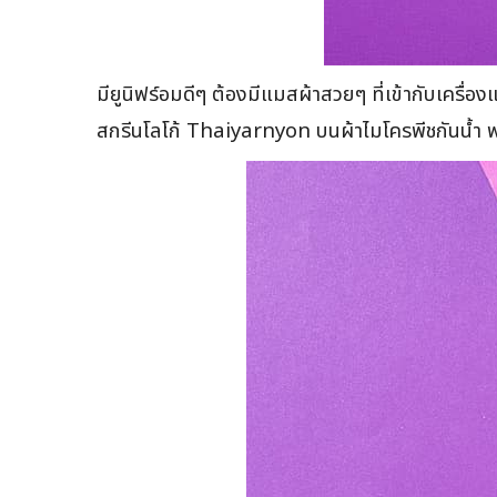
มียูนิฟร์อมดีๆ ต้องมีแมสผ้าสวยๆ ที่เข้ากับเครื
สกรีนโลโก้ Thaiyarnyon บนผ้าไมโครพีชกันน้ำ พร้