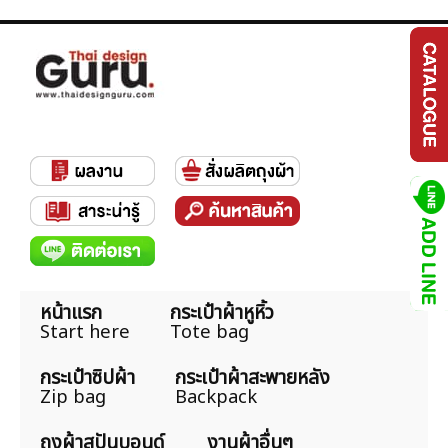
หน้าแรก
กระเป๋าผ้าหูหิ้ว
Start here
Tote bag
กระเป๋าซิปผ้า
กระเป๋าผ้าสะพายหลัง
Zip bag
Backpack
ถุงผ้าสปันบอนด์
งานผ้าอื่นๆ