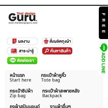
หน้าแรก
กระเป๋าผ้าหูหิ้ว
Start here
Tote bag
กระเป๋าซิปผ้า
กระเป๋าผ้าสะพายหลัง
Zip bag
Backpack
ถุงผ้าสปันบอนด์
งานผ้าอื่นๆ