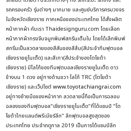
รถยนต์ โตโยต้า ประเภทต่างๆ ทั้ง รถกระบะ รถเก๋ง และ
รถครอบครัว รุ่นต่างๆ มากมาย และศูนย์บริการครบวงจร
ในจังหวัดเชียงราย ภาคเหนือของประเทศไทย ได้สั่งผลิต
หน้ากากผ้า กับเรา Thaidesignguru.com โดยเลือก
หน้ากากผ้าทรงจีบจมูกพิมพ์สกรีนเต็มใบ โดยได้เลืกพิมพ์
สกรีนเป็นลวดลายของสีสันของสีส้ม(สีประจำทีมฟุตบอล
เชียงรายยูไนเต็ด) และสีเทา(สีประจำของโตโยต้า
เชียงราย) มีโลโก้ของทีมฟุตบอลเชียงรายยูไนเต็ด ดาว
ข้างบน 1 ดวง อยู่ทางด้านขวา โลโก้ TRC (โตโยต้า
เชียงราย) และเว็ปไซต์
www.toyotachiangrai.com
อยู่ทางซ้ายมือของหน้ากาก ลวดลายนี้ถือเป็นการฉลอม
ฉลองของทีมฟุตบอล"เชียงรายยูไนเต็ด"ที่ได้แชมป์ "โต
โยต้าไทยแลนด์พรีเมียร์ลีก" ลีกฟุตบอลสูงสุดของ
ประเทศไทย ประจำถดูกาล 2019 เป็นการได้แชมป์ลีก