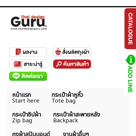
หน้าแรก
กระเป๋าผ้าหูหิ้ว
Start here
Tote bag
กระเป๋าซิปผ้า
กระเป๋าผ้าสะพายหลัง
Zip bag
Backpack
ถุงผ้าสปันบอนด์
งานผ้าอื่นๆ