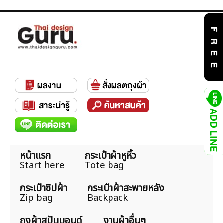
หน้าแรก
กระเป๋าผ้าหูหิ้ว
Start here
Tote bag
กระเป๋าซิปผ้า
กระเป๋าผ้าสะพายหลัง
Zip bag
Backpack
ถุงผ้าสปันบอนด์
งานผ้าอื่นๆ