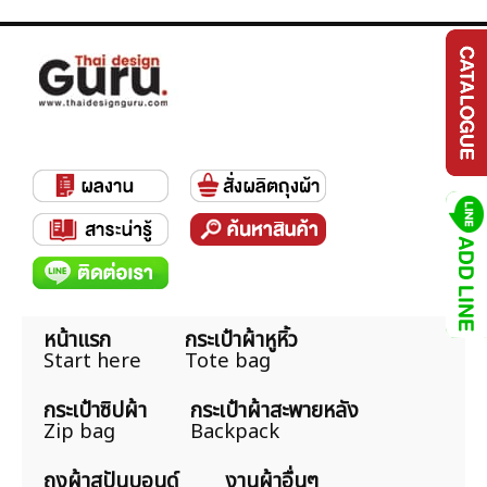
หน้าแรก
กระเป๋าผ้าหูหิ้ว
Start here
Tote bag
กระเป๋าซิปผ้า
กระเป๋าผ้าสะพายหลัง
Zip bag
Backpack
ถุงผ้าสปันบอนด์
งานผ้าอื่นๆ