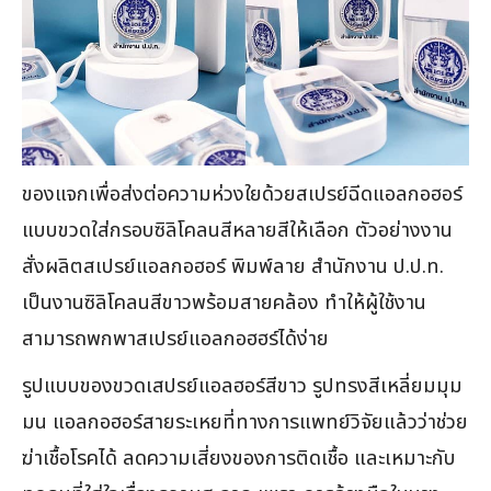
ของแจกเพื่อส่งต่อความห่วงใยด้วยสเปรย์ฉีดแอลกอฮอร์
แบบขวดใส่กรอบซิลิโคลนสีหลายสีให้เลือก ตัวอย่างงาน
สั่งผลิตสเปรย์แอลกอฮอร์ พิมพ์ลาย สำนักงาน ป.ป.ท.
เป็นงานซิลิโคลนสีขาวพร้อมสายคล้อง ทำให้ผู้ใช้งาน
สามารถพกพาสเปรย์แอลกอฮฮร์ได้ง่าย
รูปแบบของขวดเสปรย์แอลฮอร์สีขาว รูปทรงสีเหลี่ยมมุม
มน แอลกอฮอร์สายระเหยที่ทางการแพทย์วิจัยแล้วว่าช่วย
ฆ่าเชื้อโรคได้ ลดความเสี่ยงของการติดเชื้อ และเหมาะกับ