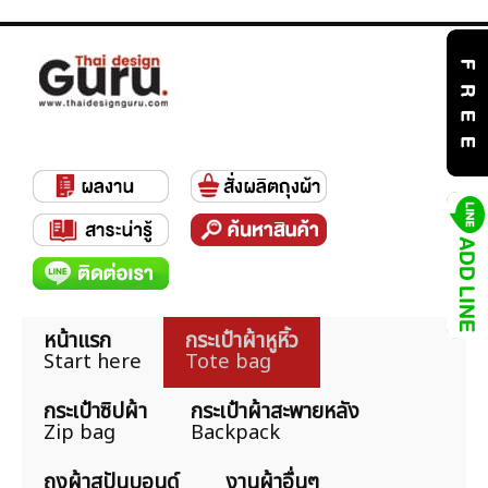
หน้าแรก
กระเป๋าผ้าหูหิ้ว
Start here
Tote bag
กระเป๋าซิปผ้า
กระเป๋าผ้าสะพายหลัง
Zip bag
Backpack
ถุงผ้าสปันบอนด์
งานผ้าอื่นๆ