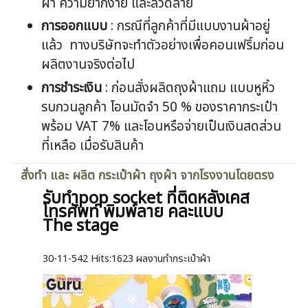
ผ้า ความยากง่าย และลวดลาย
การออกแบบ
: กรณีที่ลูกค้าที่มีแบบงานผ้าอยู่
แล้ว ทางบริษัทจะทำตัวอย่างเพื่อคอนเฟริ์มก่อน
ผลิตงานจริงต่อไป
การชำระเงิน
: ก่อนสั่งผลิตถุงผ้าแถม แบบหูหิ้ว
รบกวนลูกค้า โอนมัดจำ 50 % ของราคากระเป๋า
พร้อม VAT 7% และโอนหรือจ่ายเป็นเงินสดส่วน
ที่เหลือ เมื่อรับสินค้า
สั่งทำ และ ผลิต กระเป๋าผ้า ถุงผ้า จากโรงงานโดยตรง
รับทำpop socket ที่ติดหลังเคส
โทรศัพท์ พิมพ์ลาย คละแบบ
The stage
30-11-542
Hits:
1623 ผลงานทำกระเป๋าผ้า