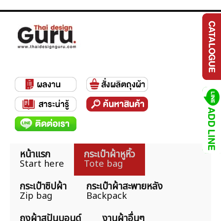
หน้าแรก
กระเป๋าผ้าหูหิ้ว
Start here
Tote bag
กระเป๋าซิปผ้า
กระเป๋าผ้าสะพายหลัง
Zip bag
Backpack
ถุงผ้าสปันบอนด์
งานผ้าอื่นๆ