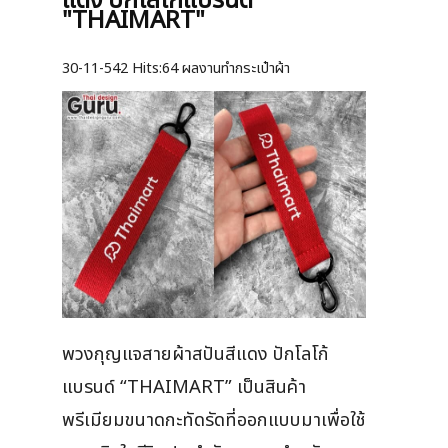
แดง ปักโลโก้แบรนด์
"THAIMART"
30-11-542
Hits:
64 ผลงานทำกระเป๋าผ้า
พวงกุญแจสายผ้าสปันสีแดง ปักโลโก้
แบรนด์ “THAIMART” เป็นสินค้า
พรีเมียมขนาดกะทัดรัดที่ออกแบบมาเพื่อใช้