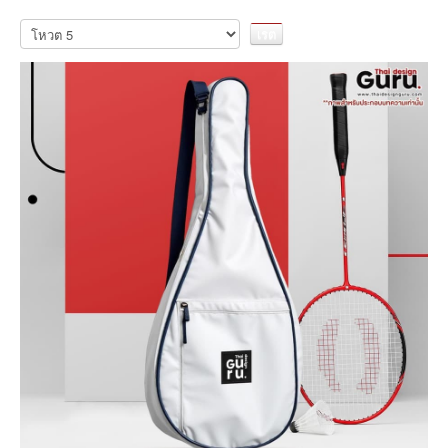
กรุณา
ให้
คะแนน