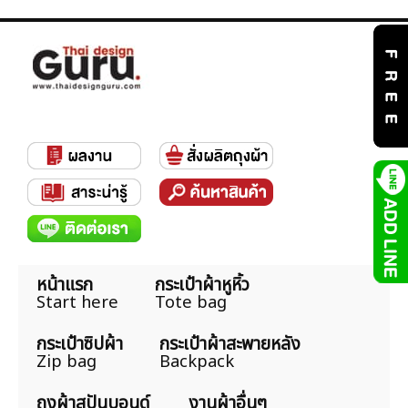
หน้าแรก
กระเป๋าผ้าหูหิ้ว
Start here
Tote bag
กระเป๋าซิปผ้า
กระเป๋าผ้าสะพายหลัง
Zip bag
Backpack
ถุงผ้าสปันบอนด์
งานผ้าอื่นๆ