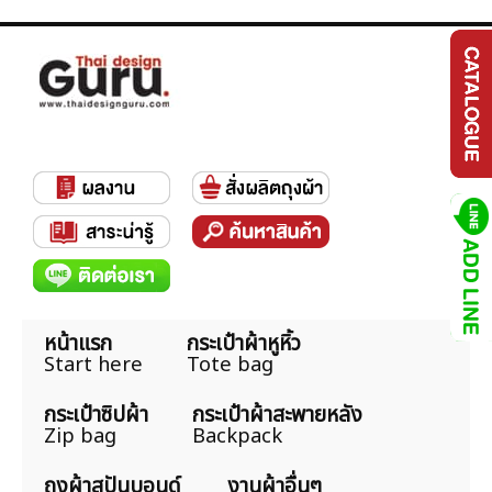
หน้าแรก
กระเป๋าผ้าหูหิ้ว
Start here
Tote bag
กระเป๋าซิปผ้า
กระเป๋าผ้าสะพายหลัง
Zip bag
Backpack
ถุงผ้าสปันบอนด์
งานผ้าอื่นๆ